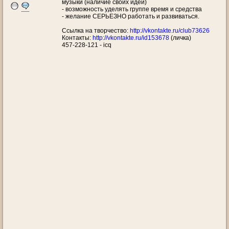
музыки (наличие своих идей)
- возможность уделять группе время и средства
- желание СЕРЬЕЗНО работать и развиваться.
Ссылка на творчество:
http://vkontakte.ru/club73626
Контакты:
http://vkontakte.ru/id153678
(личка)
457-228-121 - icq