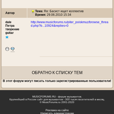
Тема
: Re: Басист ищет коллектив
Автор
Время:
29.06.2010 15:34
dale
http://www.musicforums.ru/piter_poiskmuz/browse_threa
Петра
d.php?b...10924&replies=0
творение
guitar
ОБРАТНО К СПИСКУ ТЕМ
В этот форум могут писать только зарегистрированные пользователи!
MUSICFORUMS.RU - форум музыкантов.
Крупнейший в России сайт для музыкантов - 300 тысяч посетителей в месяц.
© MusicForums.ru 2001-2020
Реклама на сайте
Написать администрации