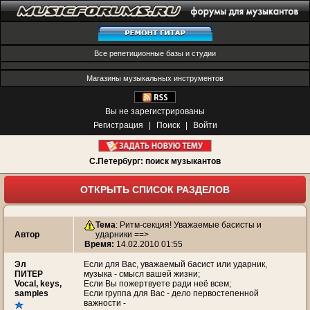
Все репетиционные базы и студии
Магазины музыкальных инструментов
Вы не зарегистрированы
Регистрация
|
Поиск
|
Войти
С.Петербург: поиск музыкантов
ОТКРЫТЬ СПИСОК РАЗДЕЛОВ
Тема
:
Ритм-секция! Уважаемые басисты и
Автор
ударники ==>
Время:
14.02.2010 01:55
Эл
Если для Вас, уважаемый басист или ударник,
ПИТЕР
музыка - смысл вашей жизни;
Vocal, keys,
Если Вы пожертвуете ради неё всем;
samples
Если группа для Вас - дело первостепенной
важности -