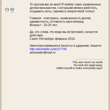
То просим вас ко мне!! Я люблю таких захваченных
делом музыкантов, с которыми можно работать,
создавать хиты, заряжать энергетикой толпы!
Главное - повторюсь, захваченность делом,
адекватность, готовность идти вперед.
Возраст - 20-25 лет.
Да, это слова. Но когда мы встретимся, начнутся
действия.
Санкт-Петербург, февраль 2010.
Заинтересовавшиеся басисты и ударники, пишите:
http://vkontakte.ru/id157748
alicewater@mail.ru
This was never my world
You took the angel away
I killed myself to make everybody pay!!