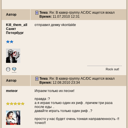
Тема
: Re: В кавер-группу AC/DC ищется вокал
Автор
Время:
11.07.2010 12:31
Kill_them_all
отправил демку vkontakte
Санкт
Петербург
Rock out!
Тема
: Re: В кавер-группу AC/DC ищется вокал
Автор
Время:
12.08.2010 23:34
meteor
Играем только их песни!
правда :?
а я играю только один их риф . причем три раза
после еды ..
давайте играть только один риф ..?
просто у нас будет очень тонкая направленность -!!
точно!!