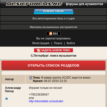
Все репетиционные базы и студии
Магазины музыкальных инструментов
Вы не зарегистрированы
Регистрация
|
Поиск
|
Войти
С.Петербург: поиск музыкантов
ОТКРЫТЬ СПИСОК РАЗДЕЛОВ
Тема
:
В кавер-группу AC/DC ищется вокал
Автор
Время:
06.07.2010 13:15
Александр
Играем только их песни!
Питер
+79523838567
или
http://vkontakte.ru/sashakir