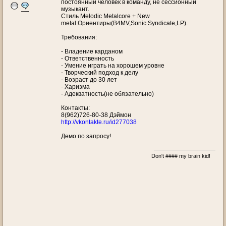
постоянный человек в команду, не сессионный
музыкант.
Стиль Melodic Metalcore + New
metal.Ориентиры(B4MV,Sonic Syndicate,LP).
Требования:
- Владение карданом
- Ответственность
- Умение играть на хорошем уровне
- Творческий подход к делу
- Возраст до 30 лет
- Харизма
- Адекватность(не обязательно)
Контакты:
8(962)726-80-38 Дэймон
http://vkontakte.ru/id277038
Демо по запросу!
Don't #### my brain kid!