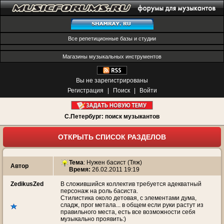
Все репетиционные базы и студии
Магазины музыкальных инструментов
Вы не зарегистрированы
Регистрация
|
Поиск
|
Войти
С.Петербург: поиск музыкантов
ОТКРЫТЬ СПИСОК РАЗДЕЛОВ
Тема
:
Нужен басист (Тяж)
Автор
Время:
26.02.2011 19:19
ZedikusZed
В сложившийся коллектив требуется адекватный
персонаж на роль басиста.
Стилистика около детовая, с элементами дума,
сладж, прог метала... в общем если руки растут из
правильного места, есть все возможности себя
музыкально проявить:)