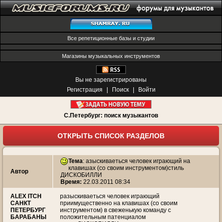
Все репетиционные базы и студии
Магазины музыкальных инструментов
Вы не зарегистрированы
Регистрация
|
Поиск
|
Войти
С.Петербург: поиск музыкантов
ОТКРЫТЬ СПИСОК РАЗДЕЛОВ
Тема
:
азыскиваеться человек играющий на
клавишах (со своим инструментом)стиль
Автор
ДИСКОБИЛЛИ
Время:
22.03.2011 08:34
ALEX ITCH
разыскиваеться человек играющий
САНКТ
приимущественно на клавишах (со своим
ПЕТЕРБУРГ
инструментом) в свеженькую команду с
БАРАБАНЫ
положительным патенциалом