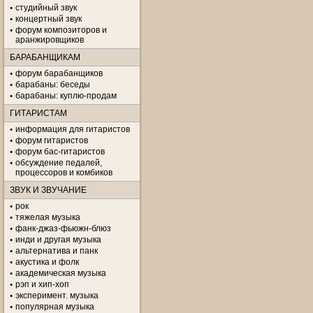
студийный звук
концертный звук
форум композиторов и
аранжировщиков
БАРАБАНЩИКАМ
форум барабанщиков
барабаны: беседы
барабаны: куплю-продам
ГИТАРИСТАМ
информация для гитаристов
форум гитаристов
форум бас-гитаристов
обсуждение педалей,
процессоров и комбиков
ЗВУК И ЗВУЧАНИЕ
рок
тяжелая музыка
фанк-джаз-фьюжн-блюз
инди и другая музыка
альтернатива и панк
акустика и фолк
академическая музыка
рэп и хип-хоп
эксперимент. музыка
популярная музыка