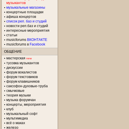
музыкантов
музыкальные магазины
концертные площадки
aфиша концертов
список реп. баз и студий
новости реп.баз и студий
интересные мероприятия
статьи
musicforums
ВКОНТАКТЕ
musicforums в
Facebook
ОБЩЕНИЕ
мастерская
new
тусовка музыкантов
дискуссии
форум вокалистов
форум текстовиков
форум клавишников
саксофон-духовые-труба
смычковые
теория музыки
музыка форумчан
концерты, мероприятия
клуб
музыкальный софт
мультимедиа
всё о маках
железо