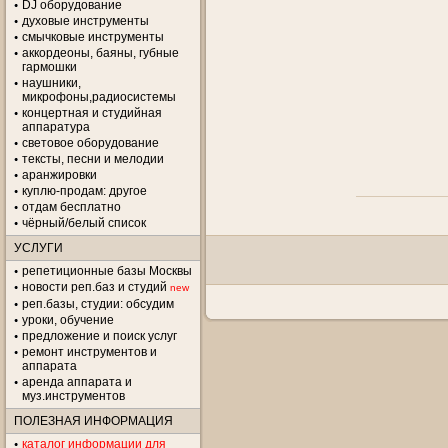
DJ оборудование
духовые инструменты
смычковые инструменты
аккордеоны, баяны, губные
гармошки
наушники,
микрофоны,радиосистемы
концертная и студийная
аппаратура
световое оборудование
тексты, песни и мелодии
аранжировки
куплю-продам: другое
отдам бесплатно
чёрный/белый список
УСЛУГИ
репетиционные базы Москвы
новости реп.баз и студий
new
реп.базы, студии: обсудим
уроки, обучение
предложение и поиск услуг
ремонт инструментов и
аппарата
аренда аппарата и
муз.инструментов
ПОЛЕЗНАЯ ИНФОРМАЦИЯ
каталог информации для