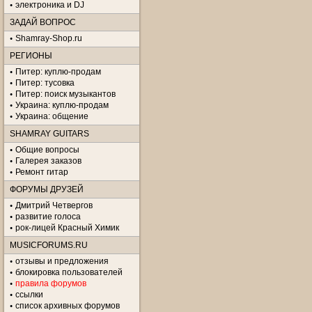
электроника и DJ
ЗАДАЙ ВОПРОС
Shamray-Shop.ru
РЕГИОНЫ
Питер: куплю-продам
Питер: тусовка
Питер: поиск музыкантов
Украина: куплю-продам
Украина: общение
SHAMRAY GUITARS
Общие вопросы
Галерея заказов
Ремонт гитар
ФОРУМЫ ДРУЗЕЙ
Дмитрий Четвергов
развитие голоса
рок-лицей Красный Химик
MUSICFORUMS.RU
отзывы и предложения
блокировка пользователей
правила форумов
ссылки
список архивных форумов