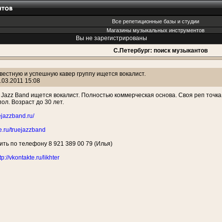
Все репетиционные базы и студии
Магазины музыкальных инструментов
Вы не зарегистрированы
С.Петербург: поиск музыкантов
вестную и успешную кавер группу ищется вокалист.
.03.2011 15:08
e Jazz Band ищется вокалист. Полностью коммерческая основа. Своя реп точк
ол. Возраст до 30 лет.
ejazzband.ru/
te.ru/truejazzband
ить по телефону 8 921 389 00 79 (Илья)
tp://vkontakte.ru/likhter