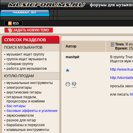
СПИСОК РАЗДЕЛОВ
Тема
:
В из
Автор
ПОИСК МУЗЫКАНТОВ
Время:
25
музыкант ищет группу
mashpit
В группу Tru
группа ищет музыканта
Ищется муж п
собираю группу
работа для музыкантов
http://www.tru
КУПЛЮ-ПРОДАМ
http://vkontak
музыкальные инструменты
просьба звон
электрогитары
акустические гитары
или писать
ht
гитарные педали,
процессоры и комбики
бас-гитары
басовые эффекты и усиление
звукосниматели
разное для гитар
барабаны и перкуссия
клавишные инструменты