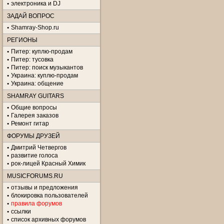
электроника и DJ
ЗАДАЙ ВОПРОС
Shamray-Shop.ru
РЕГИОНЫ
Питер: куплю-продам
Питер: тусовка
Питер: поиск музыкантов
Украина: куплю-продам
Украина: общение
SHAMRAY GUITARS
Общие вопросы
Галерея заказов
Ремонт гитар
ФОРУМЫ ДРУЗЕЙ
Дмитрий Четвергов
развитие голоса
рок-лицей Красный Химик
MUSICFORUMS.RU
отзывы и предложения
блокировка пользователей
правила форумов
ссылки
список архивных форумов