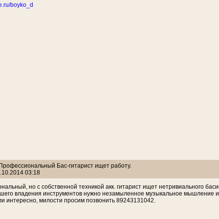
te.ru/boyko_d
: Профессиональный Бас-гитарист ищет работу.
.10.2014 03:18
альный, но с собственной техникой акк. гитарист ищет нетривиального бас
шего владения инструментов нужно незамыленное музыкальное мышление и х
ли интересно, милости просим позвонить 89243131042.