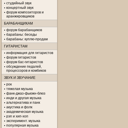
студийный звук
концертный звук
форум композиторов и
аранжировщиков
БАРАБАНЩИКАМ
форум барабанщиков
барабаны: беседы
барабаны: куплю-продам
ГИТАРИСТАМ
информация для гитаристов
форум гитаристов
форум бас-гитаристов
обсуждение педалей,
процессоров и комбиков
ЗВУК И ЗВУЧАНИЕ
рок
тяжелая музыка
фанк-джаз-фьюжн-блюз
инди и другая музыка
альтернатива и панк
акустика и фолк
академическая музыка
рэп и хип-хоп
эксперимент. музыка
популярная музыка