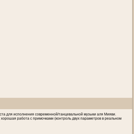
иста для исполнения современной/танцевальной музыки аля Мияви.
орошая работа с примочками (контроль двух параметров в реальном