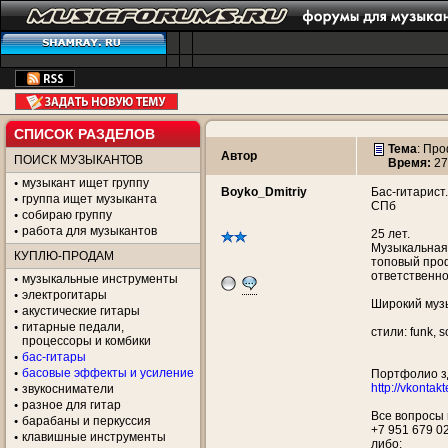
СПИСОК РАЗДЕЛОВ
Тема
:
Про
Автор
ПОИСК МУЗЫКАНТОВ
Время:
27
музыкант ищет группу
Boyko_Dmitriy
Бас-гитарист.
группа ищет музыканта
СПб
собираю группу
работа для музыкантов
25 лет.
Музыкальная 
КУПЛЮ-ПРОДАМ
топовый про
ответственно
музыкальные инструменты
электрогитары
Широкий музы
акустические гитары
гитарные педали,
стили: funk, so
процессоры и комбики
бас-гитары
басовые эффекты и усиление
Портфолио з
http://vkonta
звукосниматели
разное для гитар
Все вопросы 
барабаны и перкуссия
+7 951 679 0
клавишные инструменты
либо: