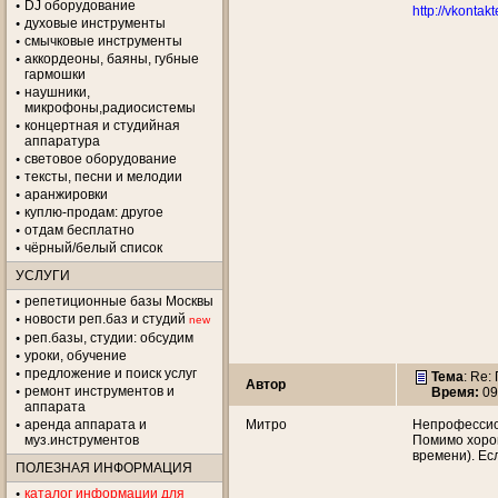
DJ оборудование
http://vkontak
духовые инструменты
смычковые инструменты
аккордеоны, баяны, губные
гармошки
наушники,
микрофоны,радиосистемы
концертная и студийная
аппаратура
световое оборудование
тексты, песни и мелодии
аранжировки
куплю-продам: другое
отдам бесплатно
чёрный/белый список
УСЛУГИ
репетиционные базы Москвы
новости реп.баз и студий
new
реп.базы, студии: обсудим
уроки, обучение
предложение и поиск услуг
Тема
: Re
Автор
ремонт инструментов и
Время:
09
аппарата
аренда аппарата и
Митро
Непрофессион
муз.инструментов
Помимо хоро
времени). Ес
ПОЛЕЗНАЯ ИНФОРМАЦИЯ
каталог информации для