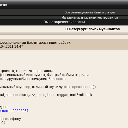
Все репетиционные базы и студии
Магазины музыкальных инструментов
Вы не зарегистрированы
С.Петербург: поиск музыкантов
фессиональный Бас-гитарист ищет работу.
.04.2011 14:47
грамота, теория, чтение с листа,
фессиональный инструмент, быстрый съём материала,
сть, дружелюбие и коммуникабельность.
кальный кругозор, отличный вкус и чувство прекрасного:))
ul, hip-hop, disco jazz, blues, latino, reggae, rock&roll, rock
десь:
kte.ru/club22828957
по телефону:
2 94