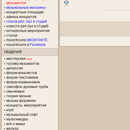
музыкантов
музыкальные магазины
концертные площадки
aфиша концертов
список реп. баз и студий
новости реп.баз и студий
интересные мероприятия
статьи
musicforums
ВКОНТАКТЕ
musicforums в
Facebook
ОБЩЕНИЕ
мастерская
new
тусовка музыкантов
дискуссии
форум вокалистов
форум текстовиков
форум клавишников
саксофон-духовые-труба
смычковые
теория музыки
музыка форумчан
концерты, мероприятия
клуб
музыкальный софт
мультимедиа
всё о маках
железо