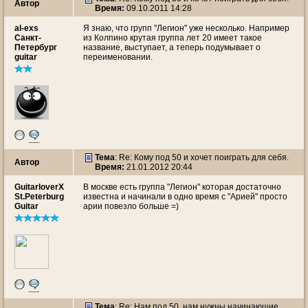
Автор
Время:
09.10.2011 14:28
al-exs
Я знаю, что групп "Легион" уже несколько. Например
Санкт-
из Колпино крутая группа лет 20 имеет такое
Петербург
название, выступает, а теперь подумывает о
guitar
переименовании.
Тема
: Re: Кому под 50 и хочет поиграть для себя.
Автор
Время:
21.01.2012 20:44
GuitarloverX
В москве есть группа "Легион" которая достаточно
St.Peterburg
известна и начинали в одно время с "Арией" просто
Guitar
арии повезло больше =)
Тема
: Re: Нам под 50, нам нужны начинающие