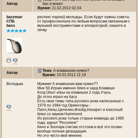
Автор
бас и вокал
Время:
21.02.2012 02:34
bazzman
респект парни)) молодцы. Если будут нужны советы
СПБ
от профессионала по любым вопросам связанным с
bass
музыкой инструментами и аппаратурой, пишите в
личку
Тема
: А клавишник нужен?
Автор
Время:
10.03.2012 11:19
Володька
Мужики! А клавишник вам нужен??
Мне 50.Играю именно блюз и хард.Клавиши
Korg.Опыт игры на клавишах 2 года.Учусь.
До этого играл на басу.
Есть свои темы типа русского рока написанные с
1979 по 1984 год Ориентиры -
Папл,Хипы,Цепелин,Флойд,Назарет и классный
блюз со звуком Hammond.
Из русского рока только старые команды до 1985
года, идеал "Россияне"
Кино и Зоопарк считаю отстоем и всё что позже-
вообще полная деградация.
Но это чисто моё мнение.