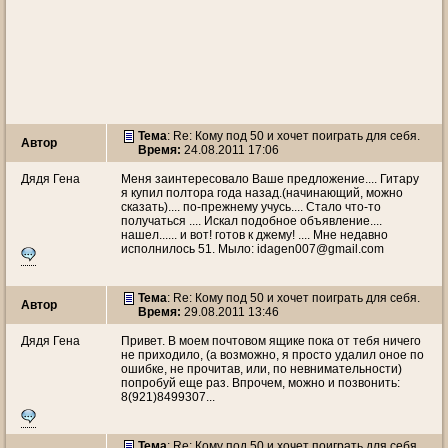
Тема
: Re: Кому под 50 и хочет поиграть для себя.
Автор
Время:
24.08.2011 17:06
Дядя Гена
Меня заинтересовало Ваше предложение.... Гитару
я купил полтора года назад.(начинающий, можно
сказать).... по-прежнему учусь.... Стало что-то
получаться .... Искал подобное объявление....
нашел...... и вот! готов к джему! .... Мне недавно
исполнилось 51. Мыло: idagen007@gmail.com
Тема
: Re: Кому под 50 и хочет поиграть для себя.
Автор
Время:
29.08.2011 13:46
Дядя Гена
Привет. В моем почтовом ящике пока от тебя ничего
не приходило, (а возможно, я просто удалил оное по
ошибке, не прочитав, или, по невнимательности)
попробуй еще раз. Впрочем, можно и позвонить:
8(921)8499307...
Тема
: Re: Кому под 50 и хочет поиграть для себя.