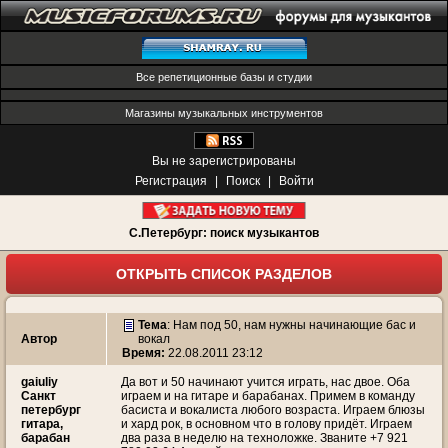
Все репетиционные базы и студии
Магазины музыкальных инструментов
Вы не зарегистрированы
Регистрация
|
Поиск
|
Войти
С.Петербург: поиск музыкантов
ОТКРЫТЬ СПИСОК РАЗДЕЛОВ
Тема
:
Нам под 50, нам нужны начинающие бас и
Автор
вокал
Время:
22.08.2011 23:12
gaiuliy
Да вот и 50 начинают учится играть, нас двое. Оба
Санкт
играем и на гитаре и барабанах. Примем в команду
петербург
басиста и вокалиста любого возраста. Играем блюзы
гитара,
и хард рок, в основном что в голову придёт. Играем
барабан
два раза в неделю на техноложке. Званите +7 921