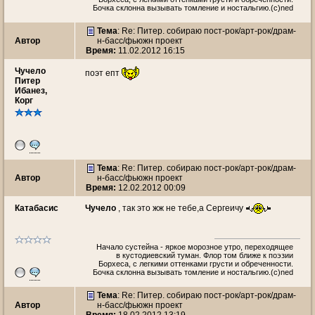
Бочка склонна вызывать томление и ностальгию.(c)ned
Тема
: Re: Питер. собираю пост-рок/арт-рок/драм-
Автор
н-басс/фьюжн проект
Время:
11.02.2012 16:15
Чучeло
поэт епт
Питер
Ибанез,
Корг
Тема
: Re: Питер. собираю пост-рок/арт-рок/драм-
Автор
н-басс/фьюжн проект
Время:
12.02.2012 00:09
Катабасис
Чучeло
, так это жж не тебе,а Сергеичу
Начало сустейна - яркое морозное утро, переходящее
в кустодиевский туман. Флор том ближе к поэзии
Борхеса, с легкими оттенками грусти и обреченности.
Бочка склонна вызывать томление и ностальгию.(c)ned
Тема
: Re: Питер. собираю пост-рок/арт-рок/драм-
Автор
н-басс/фьюжн проект