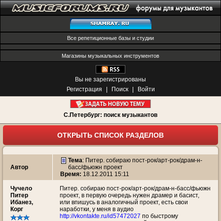
Все репетиционные базы и студии
Магазины музыкальных инструментов
Вы не зарегистрированы
Регистрация
|
Поиск
|
Войти
С.Петербург: поиск музыкантов
ОТКРЫТЬ СПИСОК РАЗДЕЛОВ
Тема
:
Питер. собираю пост-рок/арт-рок/драм-н-
Автор
басс/фьюжн проект
Время:
18.12.2011 15:11
Чучeло
Питер. собираю пост-рок/арт-рок/драм-н-басс/фьюжн
Питер
проект, в первую очередь нужен драмер и басист,
Ибанез,
или впишусь в аналогичный проект, есть свои
Корг
наработки, у меня в аудио
http://vkontakte.ru/id57472027
по быстрому