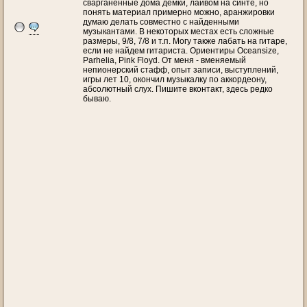
сварганенные дома демки, лайвом на синте, но
понять материал примерно можно, аранжировки
думаю делать совместно с найденными
музыкантами. В некоторых местах есть сложные
размеры, 9/8, 7/8 и т.п. Могу также лабать на гитаре,
если не найдем гитариста. Ориентиры Oceansize,
Parhelia, Pink Floyd. От меня - вменяемый
непионерский стафф, опыт записи, выступлений,
игры лет 10, окончил музыкалку по аккордеону,
абсолютный слух. Пишите вконтакт, здесь редко
бываю.