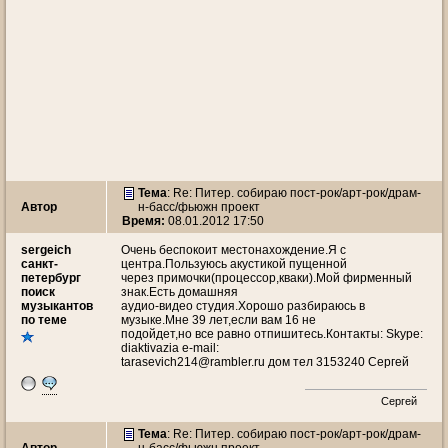
Тема
: Re: Питер. собираю пост-рок/арт-рок/драм-
Автор
н-басс/фьюжн проект
Время:
08.01.2012 17:50
sergeich
Очень беспокоит местонахождение.Я с
санкт-
центра.Пользуюсь акустикой пущенной
петербург
через примочки(процессор,кваки).Мой фирменный
поиск
знак.Есть домашняя
музыкантов
аудио-видео студия.Хорошо разбираюсь в
по теме
музыке.Мне 39 лет,если вам 16 не
подойдет,но все равно отпишитесь.Контакты: Skype:
diaktivazia e-mail:
tarasevich214@rambler.ru дом тел 3153240 Сергей
Сергей
Тема
: Re: Питер. собираю пост-рок/арт-рок/драм-