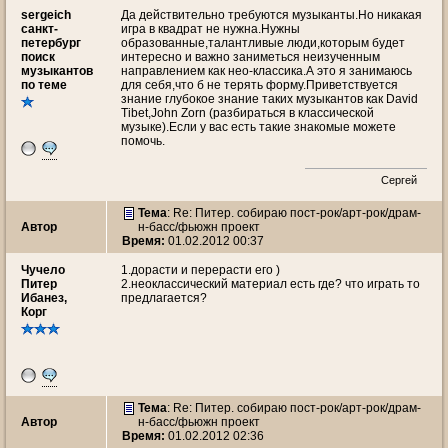
sergeich
Да действительно требуются музыканты.Но никакая
санкт-
игра в квадрат не нужна.Нужны
петербург
образованные,талантливые люди,которым будет
поиск
интересно и важно заниметься неизученным
музыкантов
направлением как нео-классика.А это я занимаюсь
по теме
для себя,что б не терять форму.Приветствуется
знание глубокое знание таких музыкантов как David
Tibet,John Zorn (разбираться в классической
музыке).Если у вас есть такие знакомые можете
помочь.
Сергей
Тема
: Re: Питер. собираю пост-рок/арт-рок/драм-
Автор
н-басс/фьюжн проект
Время:
01.02.2012 00:37
Чучeло
1.дорасти и перерасти его )
Питер
2.неоклассический материал есть где? что играть то
Ибанез,
предлагается?
Корг
Тема
: Re: Питер. собираю пост-рок/арт-рок/драм-
Автор
н-басс/фьюжн проект
Время:
01.02.2012 02:36