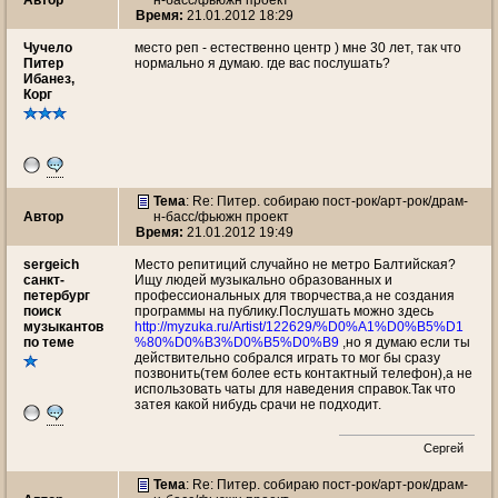
Автор
н-басс/фьюжн проект
Время:
21.01.2012 18:29
Чучeло
место реп - естественно центр ) мне 30 лет, так что
Питер
нормально я думаю. где вас послушать?
Ибанез,
Корг
Тема
: Re: Питер. собираю пост-рок/арт-рок/драм-
Автор
н-басс/фьюжн проект
Время:
21.01.2012 19:49
sergeich
Место репитиций случайно не метро Балтийская?
санкт-
Ищу людей музыкально образованных и
петербург
профессиональных для творчества,а не создания
поиск
программы на публику.Послушать можно здесь
музыкантов
http://myzuka.ru/Artist/122629/%D0%A1%D0%B5%D1
по теме
%80%D0%B3%D0%B5%D0%B9
,но я думаю если ты
действительно собрался играть то мог бы сразу
позвонить(тем более есть контактный телефон),а не
использовать чаты для наведения справок.Так что
затея какой нибудь срачи не подходит.
Сергей
Тема
: Re: Питер. собираю пост-рок/арт-рок/драм-