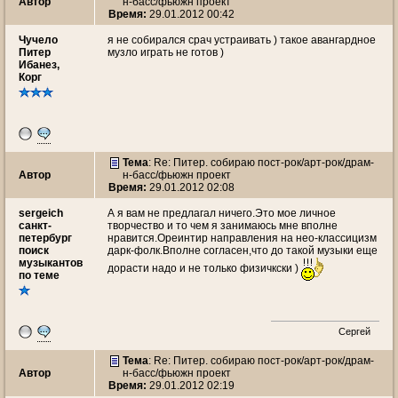
Автор
н-басс/фьюжн проект
Время:
29.01.2012 00:42
Чучeло
я не собирался срач устраивать ) такое авангардное
Питер
музло играть не готов )
Ибанез,
Корг
Тема
: Re: Питер. собираю пост-рок/арт-рок/драм-
Автор
н-басс/фьюжн проект
Время:
29.01.2012 02:08
sergeich
А я вам не предлагал ничего.Это мое личное
санкт-
творчество и то чем я занимаюсь мне вполне
петербург
нравится.Ореинтир направления на нео-классицизм
поиск
дарк-фолк.Вполне согласен,что до такой музыки еще
музыкантов
дорасти надо и не только физичкски )
по теме
Сергей
Тема
: Re: Питер. собираю пост-рок/арт-рок/драм-
Автор
н-басс/фьюжн проект
Время:
29.01.2012 02:19