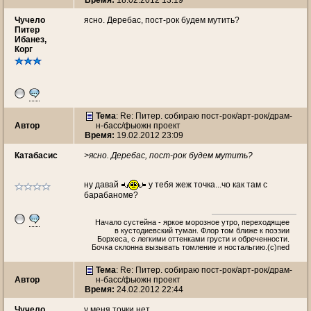
Время:
18.02.2012 13:19
Чучeло
ясно. Деребас, пост-рок будем мутить?
Питер
Ибанез,
Корг
Тема
: Re: Питер. собираю пост-рок/арт-рок/драм-
Автор
н-басс/фьюжн проект
Время:
19.02.2012 23:09
Катабасис
>ясно. Деребас, пост-рок будем мутить?
ну давай
у тебя жеж точка...чо как там с
барабаноме?
Начало сустейна - яркое морозное утро, переходящее
в кустодиевский туман. Флор том ближе к поэзии
Борхеса, с легкими оттенками грусти и обреченности.
Бочка склонна вызывать томление и ностальгию.(c)ned
Тема
: Re: Питер. собираю пост-рок/арт-рок/драм-
Автор
н-басс/фьюжн проект
Время:
24.02.2012 22:44
Чучeло
у меня точки нет.