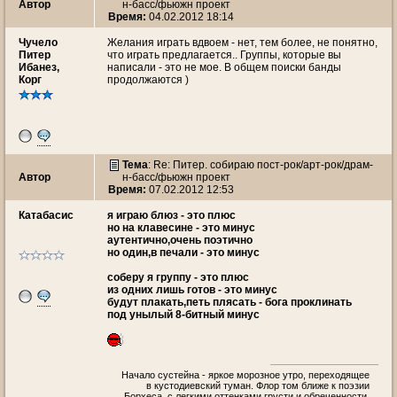
Автор
н-басс/фьюжн проект
Время:
04.02.2012 18:14
Чучeло
Желания играть вдвоем - нет, тем более, не понятно,
Питер
что играть предлагается.. Группы, которые вы
Ибанез,
написали - это не мое. В общем поиски банды
Корг
продолжаются )
Тема
: Re: Питер. собираю пост-рок/арт-рок/драм-
Автор
н-басс/фьюжн проект
Время:
07.02.2012 12:53
Катабасис
я играю блюз - это плюс
но на клавесине - это минус
аутентично,очень поэтично
но один,в печали - это минус
соберу я группу - это плюс
из одних лишь готов - это минус
будут плакать,петь плясать - бога проклинать
под унылый 8-битный минус
Начало сустейна - яркое морозное утро, переходящее
в кустодиевский туман. Флор том ближе к поэзии
Борхеса, с легкими оттенками грусти и обреченности.