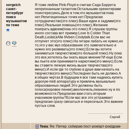
sergeich
Я тоже люблю Pink-Floyd и считаю Сида Баррета
санкт-
непризнанным талантом.Остальными ореинтирами
петербург
поинтересуюсь.Дело в том,что музыкантов пока
поиск
нет.Репитиционных точек нет.Предлагаю
музыкантов
сотрудничество(это плюс).Ваши идеи и задумки(это
по теме
плюс).Реальная помошь(это плюс).Желание
поиграть вдвоем(пока-это плюс).Я слушаю группы
иного состава вот пример:Love Is Colder Than
Death,Lestat,kAlte fArben.Cindytalk.Если вас не
отпугнет это(это плюс).На гитаре лабать не нужно,но
то,что у вас муз.образование это замечательно и
нужно его развивать(это плюс).Если вы хотите
заниматься творчеством(это большой плюс).Ну пока
это все,хотелось бы знать ваше мнение?И еще.Если
вы пьете или принимаете наркотики(это минус).Если
вы ставите личную жизнь выше творчества(это
минус).И если где то глубоко в душе вам начхать на
творчество(это минус).Последних быть не должно.А
в общих чертах.В будущем я все таки надеюсь купить
дорогую midi аппаратуру и привлечь музыкально
образованных людей.Это должены быть
голоса(хоровое пение),виолончель,пианино ну и по
возможности.Предлагаю вам стать вторым
учасником группы?Если вас все это устраивает
предлагаю сразу связаться и пересечься.Это важнее
пустых слов.
Сергей
Тема
: Re: Питер. собираю пост-рок/арт-рок/драм-