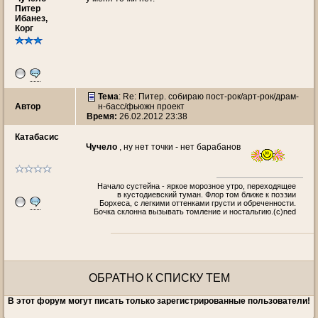
Питер
Ибанез,
Корг
Тема
: Re: Питер. собираю пост-рок/арт-рок/драм-
Автор
н-басс/фьюжн проект
Время:
26.02.2012 23:38
Катабасис
Чучeло
, ну нет точки - нет барабанов
Начало сустейна - яркое морозное утро, переходящее
в кустодиевский туман. Флор том ближе к поэзии
Борхеса, с легкими оттенками грусти и обреченности.
Бочка склонна вызывать томление и ностальгию.(c)ned
ОБРАТНО К СПИСКУ ТЕМ
В этот форум могут писать только зарегистрированные пользователи!