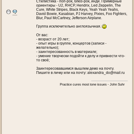
Стилистика - поп-рок, блюз-рок, инди. Примерные
ориентиры - U2, RHCP, Hendrix, Led Zeppelin, The
Cure, White Stripes, Black Keys, Yeah Yeah Yeahs,
David Bowie, Kasabian, PJ Harvey, Pixies, Foo Fighters,
Blur, Paul McCartney, Jefferson Airplane.
Группа исключительно англоязычная.
От вас:
- возраст от 20 лет;
- опыт игры в группе, концертов (записи -
желательно);
- заинтересованность в материале;
- умение творчески подойти к делу и привнести что-
то своё;
Заинтересовавшимся вышлем демо на почту.
Пишите в личку или на почту: alexandra_do@mail.ru
Practice cures most tone issues - John Suhr