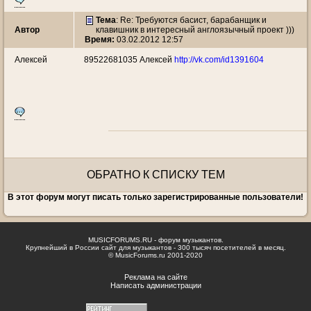
Тема
: Re: Требуются басист, барабанщик и
Автор
клавишник в интересный англоязычный проект )))
Время:
03.02.2012 12:57
Алексей
89522681035 Алексей
http://vk.com/id1391604
ОБРАТНО К СПИСКУ ТЕМ
В этот форум могут писать только зарегистрированные пользователи!
MUSICFORUMS.RU - форум музыкантов.
Крупнейший в России сайт для музыкантов - 300 тысяч посетителей в месяц.
© MusicForums.ru 2001-2020
Реклама на сайте
Написать администрации