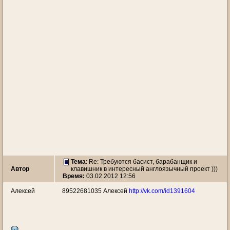
Тема
: Re: Требуются басист, барабанщик и
Автор
клавишник в интересный англоязычный проект )))
Время:
03.02.2012 12:56
Алексей
89522681035 Алексей
http://vk.com/id1391604