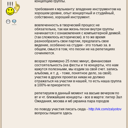
концепцию группы.
требования к музыканту: владение инструментом на
хорошем уровне, опыт концертный и студийный,
собственно, хороший инструмент.
вовлеченность в творческий процесс не
обязательна, так как жизнь песни внутри группы
начинается с ознакомления с компьютерной демкой.
(так сложилось исторически). в то же время
разнообразить свои партии, предлагать свое
видение, особенно на студии - это только за. в
общем, смысл в том, что песни не на репетициях
сочиняются.
возраст примерно 25 плюс минус, финансовая
состоятельность (на фесты и те концерты, что нам
кажутся полезными, мы ездим за свой счет. запись
альбома, и т. д. - тоже, понятное дело, за свой).
участие в других проектах никак не должно
отражаться на участии в нашей, то есть наша группа
в 100%-м приоритете.
репетируем в данный момент на ваське вечером по
вт и чт. ближайшие концерты - все в марте: питер Зал
Ожидания, москва и мб украина пара городов
по поводу участия писать сюда -
http://vk.com/zalyotov
вопросы пишите здесь