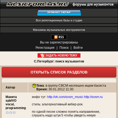
Все репетиционные базы и студии
Магазины музыкальных инструментов
Вы не зарегистрированы
Регистрация
|
Поиск
|
Войти
С.Петербург: поиск музыкантов
ОТКРЫТЬ СПИСОК РАЗДЕЛОВ
Тема
:
в группу СВСМ неспешно ищем басиста
Автор
Время:
30.01.2012 11:30
Макита
инфо тут:
http://vk.com/svsm_music
http://svsm.ru
spb/VO
vocal,
стиль: альтернативный кибер-рок.
programming
по одной песне сложно понять направление,
слушать надо штук 5 чтобы увидеть некую