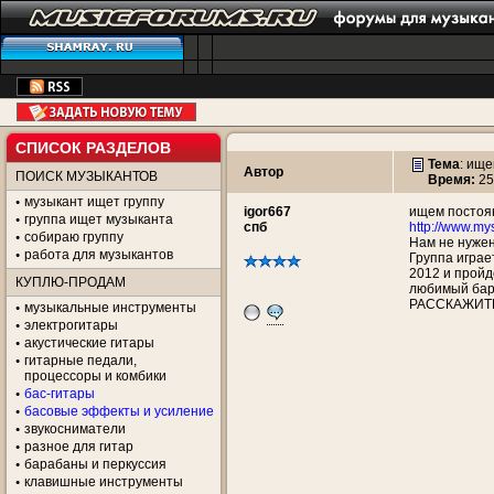
СПИСОК РАЗДЕЛОВ
Тема
:
ище
Автор
ПОИСК МУЗЫКАНТОВ
Время:
25
музыкант ищет группу
igor667
ищем постоя
группа ищет музыканта
спб
http://www.my
собираю группу
Нам не нужен
работа для музыкантов
Группа играе
2012 и пройд
КУПЛЮ-ПРОДАМ
любимый бар
РАССКАЖИТЕ
музыкальные инструменты
электрогитары
акустические гитары
гитарные педали,
процессоры и комбики
бас-гитары
басовые эффекты и усиление
звукосниматели
разное для гитар
барабаны и перкуссия
клавишные инструменты