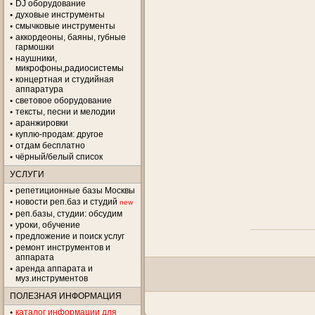
DJ оборудование
духовые инструменты
смычковые инструменты
аккордеоны, баяны, губные
гармошки
наушники,
микрофоны,радиосистемы
концертная и студийная
аппаратура
световое оборудование
тексты, песни и мелодии
аранжировки
куплю-продам: другое
отдам бесплатно
чёрный/белый список
УСЛУГИ
репетиционные базы Москвы
новости реп.баз и студий
new
реп.базы, студии: обсудим
уроки, обучение
предложение и поиск услуг
ремонт инструментов и
аппарата
аренда аппарата и
муз.инструментов
ПОЛЕЗНАЯ ИНФОРМАЦИЯ
каталог информации для