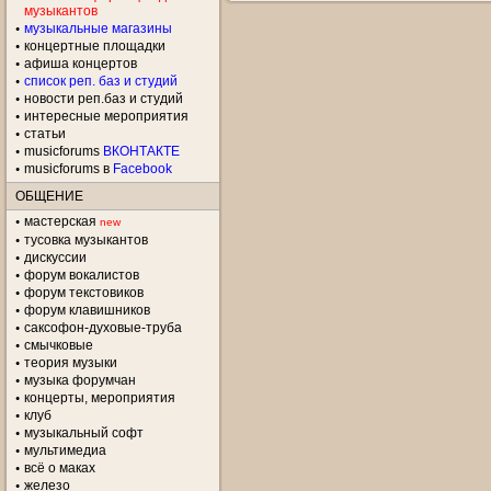
музыкантов
музыкальные магазины
концертные площадки
aфиша концертов
список реп. баз и студий
новости реп.баз и студий
интересные мероприятия
статьи
musicforums
ВКОНТАКТЕ
musicforums в
Facebook
ОБЩЕНИЕ
мастерская
new
тусовка музыкантов
дискуссии
форум вокалистов
форум текстовиков
форум клавишников
саксофон-духовые-труба
смычковые
теория музыки
музыка форумчан
концерты, мероприятия
клуб
музыкальный софт
мультимедиа
всё о маках
железо