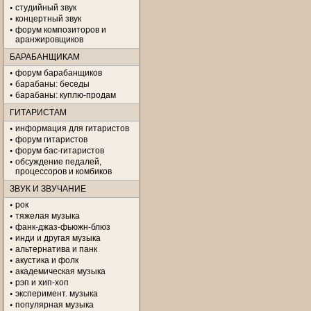
студийный звук
концертный звук
форум композиторов и
аранжировщиков
БАРАБАНЩИКАМ
форум барабанщиков
барабаны: беседы
барабаны: куплю-продам
ГИТАРИСТАМ
информация для гитаристов
форум гитаристов
форум бас-гитаристов
обсуждение педалей,
процессоров и комбиков
ЗВУК И ЗВУЧАНИЕ
рок
тяжелая музыка
фанк-джаз-фьюжн-блюз
инди и другая музыка
альтернатива и панк
акустика и фолк
академическая музыка
рэп и хип-хоп
эксперимент. музыка
популярная музыка