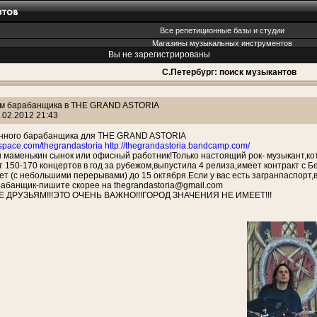
Все репетиционные базы и студии
Магазины музыкальных инструментов
Вы не зарегистрированы
С.Петербург: поиск музыкантов
м барабанщика в THE GRAND ASTORIA
.02.2012 21:43
нного барабанщика для THE GRAND ASTORIA
space.com/thegrandastoria
http://thegrandastoria.bandcamp.com/
 маменькин сынок или офисный работник!Только настоящий рок- музыкант,кот
т 150-170 концертов в год за рубежом,выпустила 4 релиза,имеет контракт с Б
ет (с небольшими перерывами) до 15 октября.Если у вас есть загранпаспорт
абанщик-пишите скорее на thegrandastoria@gmail.com
 ДРУЗЬЯМ!!!ЭТО ОЧЕНЬ ВАЖНО!!!ГОРОД ЗНАЧЕНИЯ НЕ ИМЕЕТ!!!