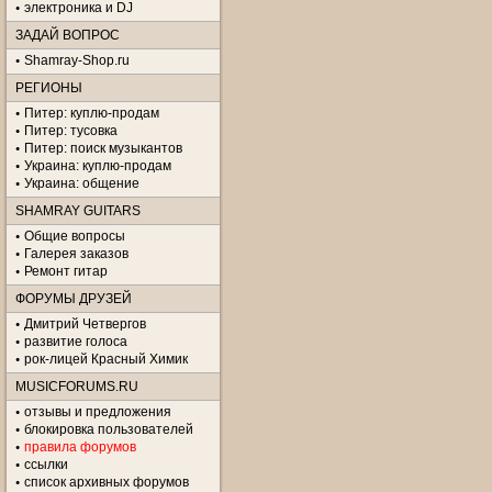
электроника и DJ
ЗАДАЙ ВОПРОС
Shamray-Shop.ru
РЕГИОНЫ
Питер: куплю-продам
Питер: тусовка
Питер: поиск музыкантов
Украина: куплю-продам
Украина: общение
SHAMRAY GUITARS
Общие вопросы
Галерея заказов
Ремонт гитар
ФОРУМЫ ДРУЗЕЙ
Дмитрий Четвергов
развитие голоса
рок-лицей Красный Химик
MUSICFORUMS.RU
отзывы и предложения
блокировка пользователей
правила форумов
ссылки
список архивных форумов