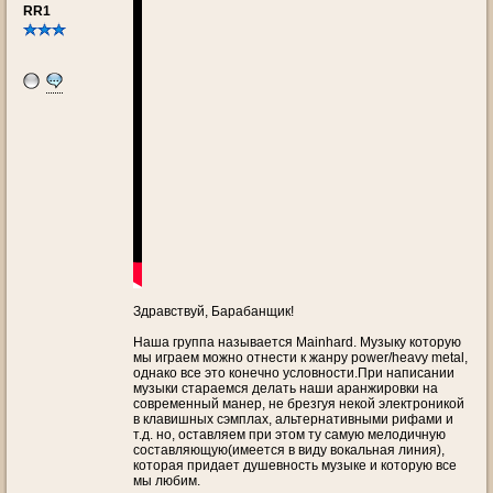
RR1
Здравствуй, Барабанщик!
Наша группа называется Mainhard. Музыку которую
мы играем можно отнести к жанру power/heavy metal,
однако все это конечно условности.При написании
музыки стараемся делать наши аранжировки на
современный манер, не брезгуя некой электроникой
в клавишных сэмплах, альтернативными рифами и
т.д. но, оставляем при этом ту самую мелодичную
составляющую(имеется в виду вокальная линия),
которая придает душевность музыке и которую все
мы любим.