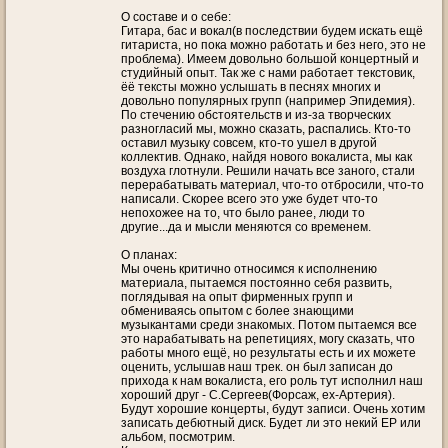
О составе и о себе:
Гитара, бас и вокал(в последствии будем искать ещё
гитариста, но пока можно работать и без него, это не
проблема). Имеем довольно большой концертный и
студийный опыт. Так же с нами работает текстовик,
ёё тексты можно услышать в песнях многих и
довольно популярных групп (например Эпидемия).
По стечению обстоятельств и из-за творческих
разногласий мы, можно сказать, распались. Кто-то
оставил музыку совсем, кто-то ушел в другой
коллектив. Однако, найдя нового вокалиста, мы как
воздуха глотнули. Решили начать все заного, стали
перерабатывать материал, что-то отбросили, что-то
написали. Скорее всего это уже будет что-то
непохожее на то, что было ранее, люди то
другие...да и мысли меняются со временем.
О планах:
Мы очень критично относимся к исполнению
материала, пытаемся постоянно себя развить,
поглядывая на опыт фирменных групп и
обмениваясь опытом с более знающими
музыкантами среди знакомых. Потом пытаемся все
это нарабатывать на репетициях, могу сказать, что
работы много ещё, но результаты есть и их можете
оценить, услышав наш трек. он был записан до
прихода к нам вокалиста, его роль тут исполнил наш
хороший друг - С.Сергеев(Форсаж, ex-Артерия).
Будут хорошие концерты, будут записи. Очень хотим
записать дебютный диск. Будет ли это некий ЕР или
альбом, посмотрим.