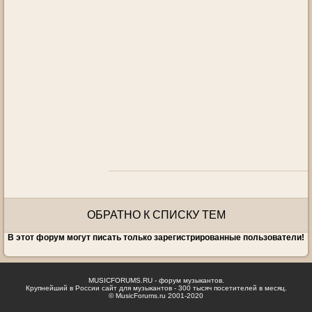
ОБРАТНО К СПИСКУ ТЕМ
В этот форум могут писать только зарегистрированные пользователи!
MUSICFORUMS.RU - форум музыкантов.
Крупнейший в России сайт для музыкантов - 300 тысяч посетителей в месяц.
© MusicForums.ru 2001-2020