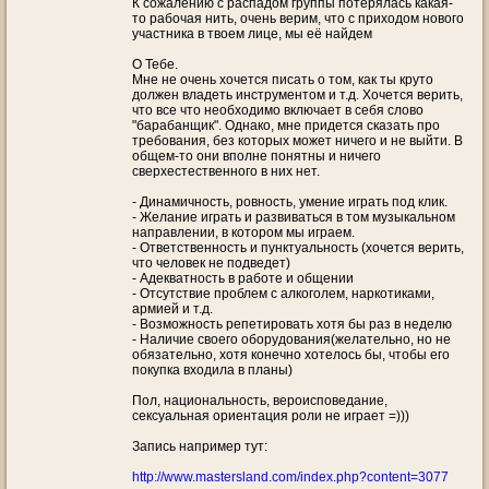
К сожалению с распадом группы потерялась какая-
то рабочая нить, очень верим, что с приходом нового
участника в твоем лице, мы её найдем
О Тебе.
Мне не очень хочется писать о том, как ты круто
должен владеть инструментом и т.д. Хочется верить,
что все что необходимо включает в себя слово
"барабанщик". Однако, мне придется сказать про
требования, без которых может ничего и не выйти. В
общем-то они вполне понятны и ничего
сверхестественного в них нет.
- Динамичность, ровность, умение играть под клик.
- Желание играть и развиваться в том музыкальном
направлении, в котором мы играем.
- Ответственность и пунктуальность (хочется верить,
что человек не подведет)
- Адекватность в работе и общении
- Отсутствие проблем с алкоголем, наркотиками,
армией и т.д.
- Возможность репетировать хотя бы раз в неделю
- Наличие своего оборудования(желательно, но не
обязательно, хотя конечно хотелось бы, чтобы его
покупка входила в планы)
Пол, национальность, вероисповедание,
сексуальная ориентация роли не играет =)))
Запись например тут:
http://www.mastersland.com/index.php?content=3077