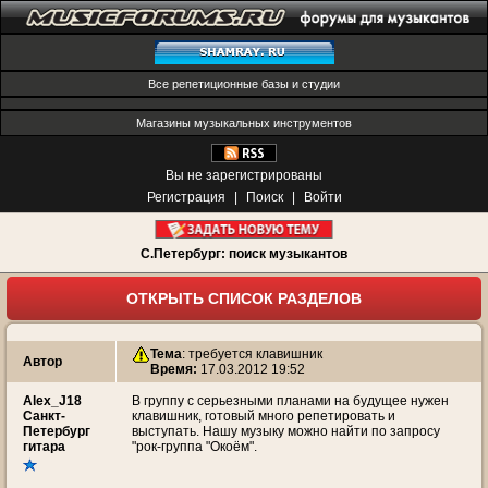
Все репетиционные базы и студии
Магазины музыкальных инструментов
Вы не зарегистрированы
Регистрация
|
Поиск
|
Войти
С.Петербург: поиск музыкантов
ОТКРЫТЬ СПИСОК РАЗДЕЛОВ
Тема
:
требуется клавишник
Автор
Время:
17.03.2012 19:52
Alex_J18
В группу с серьезными планами на будущее нужен
Санкт-
клавишник, готовый много репетировать и
Петербург
выступать. Нашу музыку можно найти по запросу
гитара
"рок-группа "Окоём".