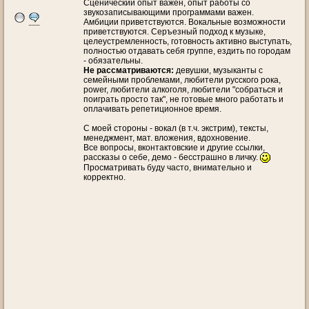
Сценический опыт важен, опыт работы со
звукозаписывающими программами важен.
Амбиции приветствуются. Вокальные возможности
приветствуются. Серъезный подход к музыке,
целеустремленность, готовность активно выступать,
полностью отдавать себя группе, ездить по городам
- обязательны.
Не рассматриваются:
девушки, музыканты с
семейными проблемами, любители русского рока,
power, любители алкоголя, любители "собраться и
поиграть просто так", не готовые много работать и
оплачивать репетиционное время.
С моей стороны - вокал (в т.ч. экстрим), тексты,
менеджмент, мат. вложения, вдохновение.
Все вопросы, вконтактовские и другие ссылки,
рассказы о себе, демо - бесстрашно в личку.
Просматривать буду часто, внимательно и
корректно.