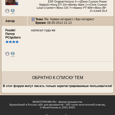
ESP Original Horizon II =>[Denn Custom Power
Station]=>Korg DT-10=>Morley Mark 1=>Chris Custom
Loud Crusher=>Boss GE-7=>Ibanez PT-909=>Boss BF-
2=>Line6 DL4
Тема
: Re: Нужен гитарист / бас-гитарист
Автор
Время:
06.05.2012 21:12
Feadel
написал туда же
Питер
PC/guitars
ОБРАТНО К СПИСКУ ТЕМ
В этот форум могут писать только зарегистрированные пользователи!
MUSICFORUMS.RU - форум музыкантов.
Крупнейший в России сайт для музыкантов - 300 тысяч посетителей в месяц.
© MusicForums.ru 2001-2020