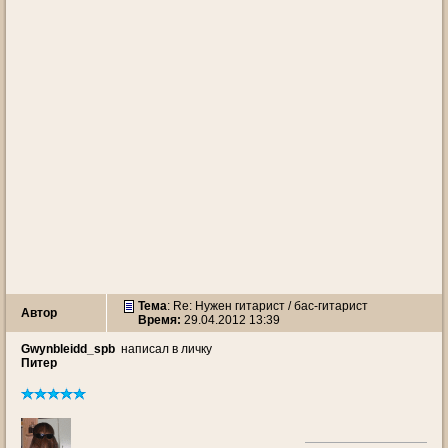
Тема
: Re: Нужен гитарист / бас-гитарист
Автор
Время:
29.04.2012 13:39
Gwynbleidd_spb
написал в личку
Питер