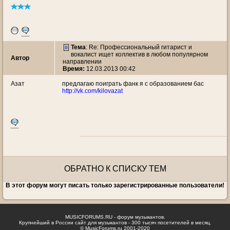
Тема
: Re: Профессиональный гитарист и
вокалист ищет коллектив в любом популярном
Автор
направлении
Время:
12.03.2013 00:42
Азат
предлагаю поиграть фанк я с образованием бас
http://vk.com/kilovazat
ОБРАТНО К СПИСКУ ТЕМ
В этот форум могут писать только зарегистрированные пользователи!
MUSICFORUMS.RU - форум музыкантов.
Крупнейший в России сайт для музыкантов - 300 тысяч посетителей в месяц.
© MusicForums.ru 2001-2020