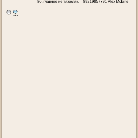
80, главное не тяжеляк.
89219857791 Alex Mcbrite