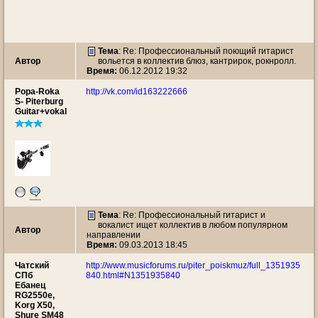
Тема
: Re: Профессиональный поющий гитарист
Автор
вольется в коллектив блюз, кантрирок, рокнролл.
Время:
06.12.2012 19:32
Popa-Roka
http://vk.com/id163222666
S- Piterburg
Guitar+vokal
Тема
: Re: Профессиональный гитарист и
вокалист ищет коллектив в любом популярном
Автор
направлении
Время:
09.03.2013 18:45
Чатский
http://www.musicforums.ru/piter_poiskmuz/full_1351935
СПб
840.html#N1351935840
Ебанец
RG2550e,
Korg X50,
Shure SМ48