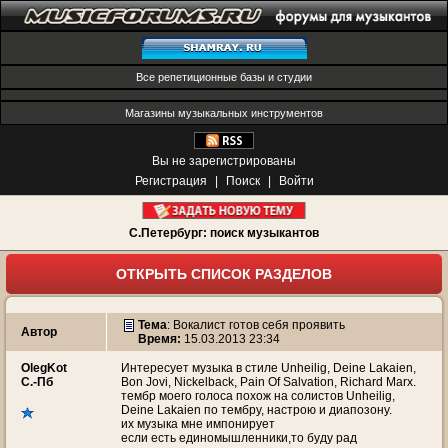
Все репетиционные базы и студии
Магазины музыкальных инструментов
Вы не зарегистрированы
Регистрация
|
Поиск
|
Войти
С.Петербург: поиск музыкантов
ОТКРЫТЬ СПИСОК РАЗДЕЛОВ
Тема
:
Вокалист готов себя проявить
Автор
Время:
15.03.2013 23:34
OlegKot
Интересует музыка в стиле Unheilig, Deine Lakaien,
С.-Пб
Bon Jovi, Nickelback, Pain Of Salvation, Richard Marx.
тембр моего голоса похож на солистов Unheilig,
Deine Lakaien по тембру, настрою и диапозону.
их музыка мне импонирует
если есть единомышленники,то буду рад