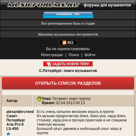
Все репетиционные базы и студии
Магазины музыкальных инструментов
Вы не зарегистрированы
Регистрация
|
Поиск
|
Войти
С.Петербург: поиск музыкантов
ОТКРЫТЬ СПИСОК РАЗДЕЛОВ
Тема
:
Гитарист ищет группу
Автор
Время:
02.04.2013 00:13
alexandercreed
Есть очень сильное желание играть в группе.
Санкт-
Из музыки предпочитаю блюз, блюз-рок, хард-блюз,
Петербург
стоунер, хард-рок и прочую приятную и не слишком
Aria Pro II
тяжелую музыку.
LS-450
Большой опыт джемов и небольшой опыт игры в
группе.