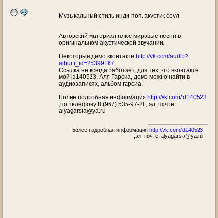
Музыкальный стиль инди-поп, акустик соул
Авторский материал плюс мировые песни в
оригинальном акустической звучании.
Некоторые демо вконтакте
http://vk.com/audio?
album_id=25399167
.
Ссылка не всегда работает, для тех, кто вконтакте
мой id140523, Аля Гарсиа, демо можно найти в
аудиозаписях, альбом гарсиа.
Более подробная информация
http://vk.com/id140523
,по телефону 8 (967) 535-97-28, эл. почте:
alyagarsia@ya.ru
Более подробная информация
http://vk.com/id140523
,эл. почте: alyagarsia@ya.ru