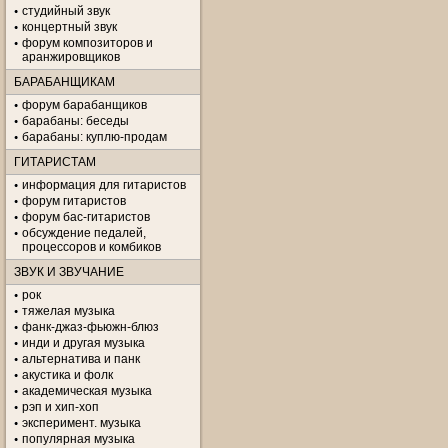
студийный звук
концертный звук
форум композиторов и
аранжировщиков
БАРАБАНЩИКАМ
форум барабанщиков
барабаны: беседы
барабаны: куплю-продам
ГИТАРИСТАМ
информация для гитаристов
форум гитаристов
форум бас-гитаристов
обсуждение педалей,
процессоров и комбиков
ЗВУК И ЗВУЧАНИЕ
рок
тяжелая музыка
фанк-джаз-фьюжн-блюз
инди и другая музыка
альтернатива и панк
акустика и фолк
академическая музыка
рэп и хип-хоп
эксперимент. музыка
популярная музыка