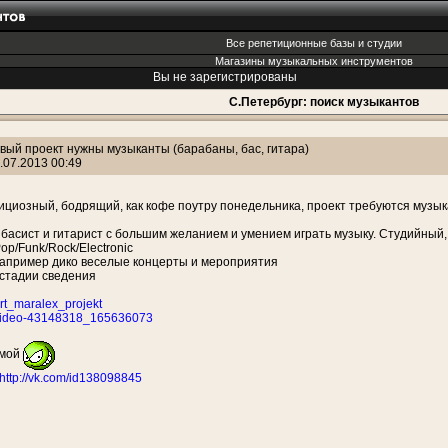
Все репетиционные базы и студии
Магазины музыкальных инструментов
Вы не зарегистрированы
С.Петербург: поиск музыкантов
вый проект нужны музыканты (барабаны, бас, гитара)
.07.2013 00:49
ициозный, бодрящий, как кофе поутру понедельника, проект требуются музы
басист и гитарист с большим желанием и умением играть музыку. Студийный,
op/Funk/Rock/Electronic
апример дико веселые концерты и мероприятия
 стадии сведения
art_maralex_projekt
m/video-43148318_165636073
 мой
http://vk.com/id138098845