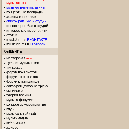
музыкантов
музыкальные магазины
концертные площадки
aфиша концертов
список реп. баз и студий
новости реп.баз и студий
интересные мероприятия
статьи
musicforums
ВКОНТАКТЕ
musicforums в
Facebook
ОБЩЕНИЕ
мастерская
new
тусовка музыкантов
дискуссии
форум вокалистов
форум текстовиков
форум клавишников
саксофон-духовые-труба
смычковые
теория музыки
музыка форумчан
концерты, мероприятия
клуб
музыкальный софт
мультимедиа
всё о маках
железо