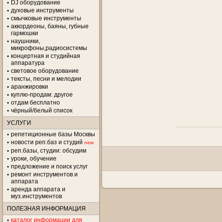
DJ оборудование
духовые инструменты
смычковые инструменты
аккордеоны, баяны, губные
гармошки
наушники,
микрофоны,радиосистемы
концертная и студийная
аппаратура
световое оборудование
тексты, песни и мелодии
аранжировки
куплю-продам: другое
отдам бесплатно
чёрный/белый список
УСЛУГИ
репетиционные базы Москвы
новости реп.баз и студий
new
реп.базы, студии: обсудим
уроки, обучение
предложение и поиск услуг
ремонт инструментов и
аппарата
аренда аппарата и
муз.инструментов
ПОЛЕЗНАЯ ИНФОРМАЦИЯ
каталог информации для