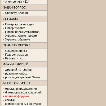
электроника и DJ
ЗАДАЙ ВОПРОС
Shamray-Shop.ru
РЕГИОНЫ
Питер: куплю-продам
Питер: тусовка
Питер: поиск музыкантов
Украина: куплю-продам
Украина: общение
SHAMRAY GUITARS
Общие вопросы
Галерея заказов
Ремонт гитар
ФОРУМЫ ДРУЗЕЙ
Дмитрий Четвергов
развитие голоса
рок-лицей Красный Химик
MUSICFORUMS.RU
отзывы и предложения
блокировка пользователей
правила форумов
ссылки
список архивных форумов