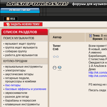
СПИСОК РАЗДЕЛОВ
Тема
:
В но
Автор
ПОИСК МУЗЫКАНТОВ
Время:
31
музыкант ищет группу
Толег
Всем привет!
группа ищет музыканта
Спб
В новый, амб
собираю группу
А именно
работа для музыкантов
Барабанщик, 
Стилистика P
КУПЛЮ-ПРОДАМ
Ожидаются н
1-й Альбом в
музыкальные инструменты
Демо
электрогитары
http://vk.com/
акустические гитары
http://vk.co
гитарные педали,
процессоры и комбики
PS мопед не
бас-гитары
басовые эффекты и усиление
Писать сюда
звукосниматели
разное для гитар
барабаны и перкуссия
клавишные инструменты