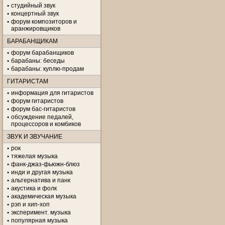
студийный звук
концертный звук
форум композиторов и
аранжировщиков
БАРАБАНЩИКАМ
форум барабанщиков
барабаны: беседы
барабаны: куплю-продам
ГИТАРИСТАМ
информация для гитаристов
форум гитаристов
форум бас-гитаристов
обсуждение педалей,
процессоров и комбиков
ЗВУК И ЗВУЧАНИЕ
рок
тяжелая музыка
фанк-джаз-фьюжн-блюз
инди и другая музыка
альтернатива и панк
акустика и фолк
академическая музыка
рэп и хип-хоп
эксперимент. музыка
популярная музыка