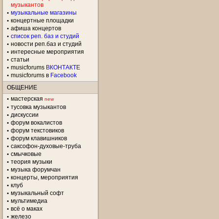
музыкантов
музыкальные магазины
концертные площадки
aфиша концертов
список реп. баз и студий
новости реп.баз и студий
интересные мероприятия
статьи
musicforums
ВКОНТАКТЕ
musicforums в
Facebook
ОБЩЕНИЕ
мастерская
new
тусовка музыкантов
дискуссии
форум вокалистов
форум текстовиков
форум клавишников
саксофон-духовые-труба
смычковые
теория музыки
музыка форумчан
концерты, мероприятия
клуб
музыкальный софт
мультимедиа
всё о маках
железо