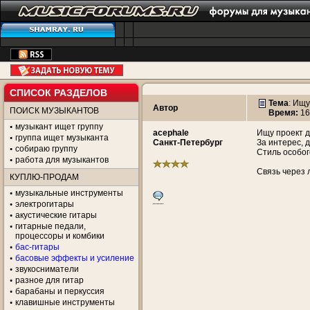
СПИСОК РАЗДЕЛОВ
Тема
:
Ищу
Автор
ПОИСК МУЗЫКАНТОВ
Время:
16
музыкант ищет группу
acephale
Ищу проект д
группа ищет музыканта
Санкт-Петербург
За интерес, 
собираю группу
Стиль особог
работа для музыкантов
Связь через 
КУПЛЮ-ПРОДАМ
музыкальные инструменты
электрогитары
акустические гитары
гитарные педали,
процессоры и комбики
бас-гитары
басовые эффекты и усиление
звукосниматели
разное для гитар
барабаны и перкуссия
клавишные инструменты