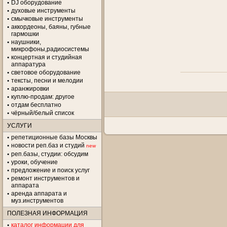
DJ оборудование
духовые инструменты
смычковые инструменты
аккордеоны, баяны, губные
гармошки
наушники,
микрофоны,радиосистемы
концертная и студийная
аппаратура
световое оборудование
тексты, песни и мелодии
аранжировки
куплю-продам: другое
отдам бесплатно
чёрный/белый список
УСЛУГИ
репетиционные базы Москвы
новости реп.баз и студий
new
реп.базы, студии: обсудим
уроки, обучение
предложение и поиск услуг
ремонт инструментов и
аппарата
аренда аппарата и
муз.инструментов
ПОЛЕЗНАЯ ИНФОРМАЦИЯ
каталог информации для