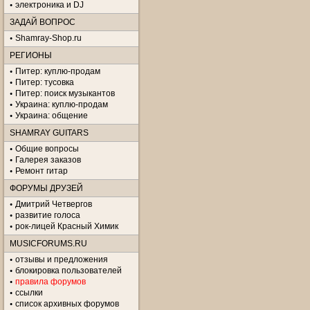
электроника и DJ
ЗАДАЙ ВОПРОС
Shamray-Shop.ru
РЕГИОНЫ
Питер: куплю-продам
Питер: тусовка
Питер: поиск музыкантов
Украина: куплю-продам
Украина: общение
SHAMRAY GUITARS
Общие вопросы
Галерея заказов
Ремонт гитар
ФОРУМЫ ДРУЗЕЙ
Дмитрий Четвергов
развитие голоса
рок-лицей Красный Химик
MUSICFORUMS.RU
отзывы и предложения
блокировка пользователей
правила форумов
ссылки
список архивных форумов