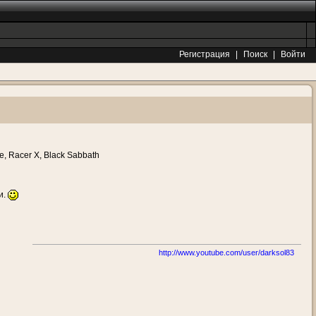
Регистрация
|
Поиск
|
Войти
, Racer X, Black Sabbath
и.
http://www.youtube.com/user/darksol83