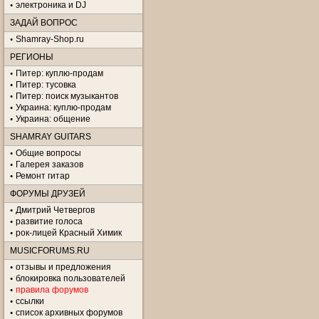
электроника и DJ
ЗАДАЙ ВОПРОС
Shamray-Shop.ru
РЕГИОНЫ
Питер: куплю-продам
Питер: тусовка
Питер: поиск музыкантов
Украина: куплю-продам
Украина: общение
SHAMRAY GUITARS
Общие вопросы
Галерея заказов
Ремонт гитар
ФОРУМЫ ДРУЗЕЙ
Дмитрий Четвергов
развитие голоса
рок-лицей Красный Химик
MUSICFORUMS.RU
отзывы и предложения
блокировка пользователей
правила форумов
ссылки
список архивных форумов