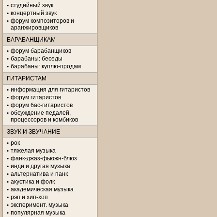
студийный звук
концертный звук
форум композиторов и
аранжировщиков
БАРАБАНЩИКАМ
форум барабанщиков
барабаны: беседы
барабаны: куплю-продам
ГИТАРИСТАМ
информация для гитаристов
форум гитаристов
форум бас-гитаристов
обсуждение педалей,
процессоров и комбиков
ЗВУК И ЗВУЧАНИЕ
рок
тяжелая музыка
фанк-джаз-фьюжн-блюз
инди и другая музыка
альтернатива и панк
акустика и фолк
академическая музыка
рэп и хип-хоп
эксперимент. музыка
популярная музыка