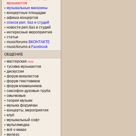
музыкантов
музыкальные магазины
концертные площадки
aфиша концертов
список реп. баз и студий
новости реп.баз и студий
интересные мероприятия
статьи
musicforums
ВКОНТАКТЕ
musicforums в
Facebook
ОБЩЕНИЕ
мастерская
new
тусовка музыкантов
дискуссии
форум вокалистов
форум текстовиков
форум клавишников
саксофон-духовые-труба
смычковые
теория музыки
музыка форумчан
концерты, мероприятия
клуб
музыкальный софт
мультимедиа
всё о маках
железо