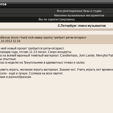
Все репетиционные базы и студии
Магазины музыкальных инструментов
Вы не зарегистрированы
С.Петербург: поиск музыкантов
aditional doom / hard rock кавер группу требует ритм-гитарист
.10.2013 11:24
 мой новый проект требуется ритм-гитарист.
орядка года, готово 11-13 песен. Скоро концерты.
а на всякий мрачный тяжёлый материал. Candlemass, Jorn Lande, Mercyful Fate
ты опытные.
раз в неделю на Треугольнике в адекватных точках и залах.
 уметь играть, желание играть материал. Знание нот. Учить играть нет времен
соло - ещё и лучше. Соляков на всех хватит.
вая и разнообразная.