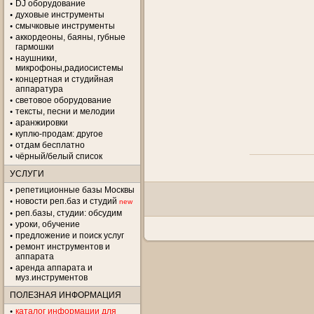
DJ оборудование
духовые инструменты
смычковые инструменты
аккордеоны, баяны, губные
гармошки
наушники,
микрофоны,радиосистемы
концертная и студийная
аппаратура
световое оборудование
тексты, песни и мелодии
аранжировки
куплю-продам: другое
отдам бесплатно
чёрный/белый список
УСЛУГИ
репетиционные базы Москвы
новости реп.баз и студий
new
реп.базы, студии: обсудим
уроки, обучение
предложение и поиск услуг
ремонт инструментов и
аппарата
аренда аппарата и
муз.инструментов
ПОЛЕЗНАЯ ИНФОРМАЦИЯ
каталог информации для