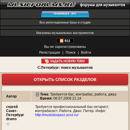
Все репетиционные базы и студии
Магазины музыкальных инструментов
Вы не зарегистрированы
Регистрация
|
Поиск
|
Войти
С.Петербург: поиск музыкантов
ОТКРЫТЬ СПИСОК РАЗДЕЛОВ
Тема
:
Требуется бас, контрабас, работа, джаз.
Автор
Время:
06.07.2008 21:14
сергей
Требуется профессиональный бас-гитарист,
Санкт-
контрабасист. Работа. Джаз. Питер. Инфо:
Петербург
http://musicboxjazz.ucoz.ru/
drums