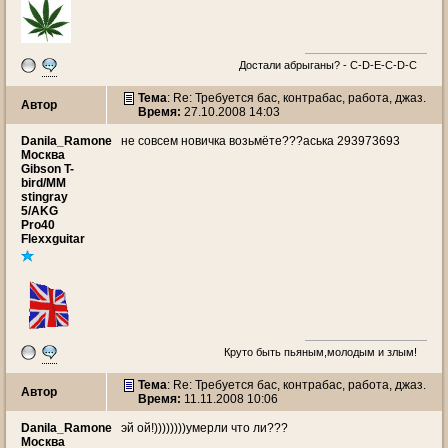
Достали абрыганы? - С-D-E-C-D-C
Тема
: Re: Требуется бас, контрабас, работа, джаз.
Автор
Время:
27.10.2008 14:03
Danila_Ramone
не совсем новичка возьмёте???аська 293973693
Москва
Gibson T-
bird/MM
stingray
5/AKG
Pro40
Flexxguitar
Круто быть пьяным,молодым и злым!
Тема
: Re: Требуется бас, контрабас, работа, джаз.
Автор
Время:
11.11.2008 10:06
Danila_Ramone
эй ой!))))))))умерли что ли???
Москва