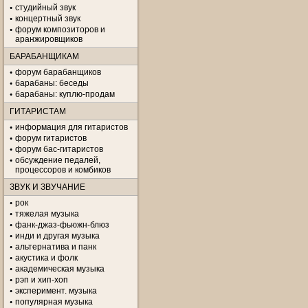
студийный звук
концертный звук
форум композиторов и
аранжировщиков
БАРАБАНЩИКАМ
форум барабанщиков
барабаны: беседы
барабаны: куплю-продам
ГИТАРИСТАМ
информация для гитаристов
форум гитаристов
форум бас-гитаристов
обсуждение педалей,
процессоров и комбиков
ЗВУК И ЗВУЧАНИЕ
рок
тяжелая музыка
фанк-джаз-фьюжн-блюз
инди и другая музыка
альтернатива и панк
акустика и фолк
академическая музыка
рэп и хип-хоп
эксперимент. музыка
популярная музыка