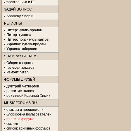
электроника и DJ
ЗАДАЙ ВОПРОС
Shamray-Shop.ru
РЕГИОНЫ
Питер: куплю-продам
Питер: тусовка
Питер: поиск музыкантов
Украина: куплю-продам
Украина: общение
SHAMRAY GUITARS
Общие вопросы
Галерея заказов
Ремонт гитар
ФОРУМЫ ДРУЗЕЙ
Дмитрий Четвергов
развитие голоса
рок-лицей Красный Химик
MUSICFORUMS.RU
отзывы и предложения
блокировка пользователей
правила форумов
ссылки
список архивных форумов