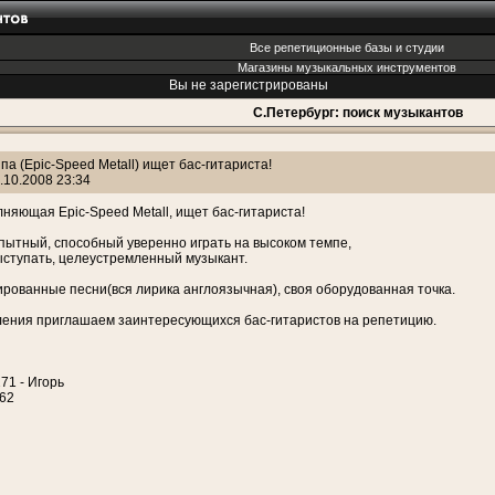
Все репетиционные базы и студии
Магазины музыкальных инструментов
Вы не зарегистрированы
С.Петербург: поиск музыкантов
па (Epic-Speed Metall) ищет бас-гитариста!
.10.2008 23:34
лняющая Epic-Speed Metall, ищет бас-гитариста!
пытный, способный уверенно играть на высоком темпе,
ступать, целеустремленный музыкант.
ированные песни(вся лирика англоязычная), своя оборудованная точка.
ления приглашаем заинтересующихся бас-гитаристов на репетицию.
71 - Игорь
962