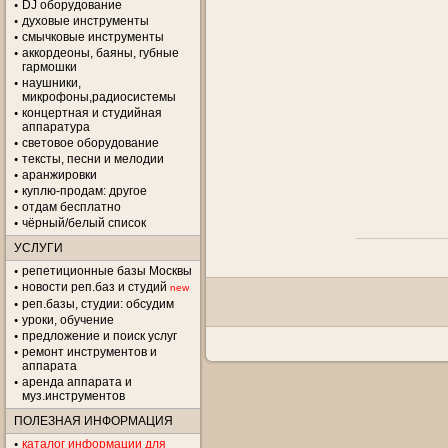
DJ оборудование
духовые инструменты
смычковые инструменты
аккордеоны, баяны, губные
гармошки
наушники,
микрофоны,радиосистемы
концертная и студийная
аппаратура
световое оборудование
тексты, песни и мелодии
аранжировки
куплю-продам: другое
отдам бесплатно
чёрный/белый список
УСЛУГИ
репетиционные базы Москвы
новости реп.баз и студий
new
реп.базы, студии: обсудим
уроки, обучение
предложение и поиск услуг
ремонт инструментов и
аппарата
аренда аппарата и
муз.инструментов
ПОЛЕЗНАЯ ИНФОРМАЦИЯ
каталог информации для