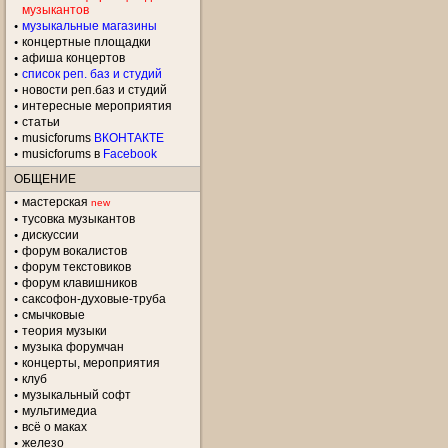
музыкантов
музыкальные магазины
концертные площадки
aфиша концертов
список реп. баз и студий
новости реп.баз и студий
интересные мероприятия
статьи
musicforums
ВКОНТАКТЕ
musicforums в
Facebook
ОБЩЕНИЕ
мастерская
new
тусовка музыкантов
дискуссии
форум вокалистов
форум текстовиков
форум клавишников
саксофон-духовые-труба
смычковые
теория музыки
музыка форумчан
концерты, мероприятия
клуб
музыкальный софт
мультимедиа
всё о маках
железо