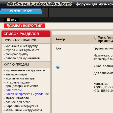
СПИСОК РАЗДЕЛОВ
Тема
:
Груп
Автор
ПОИСК МУЗЫКАНТОВ
Время:
04
музыкант ищет группу
Igor
Группа, испо
группа ищет музыканта
собираю группу
Нам нужен: о
работа для музыкантов
желающий вы
КУПЛЮ-ПРОДАМ
У нас: аранж
музыкальные инструменты
Для ознаком
электрогитары
акустические гитары
гитарные педали,
Контакты:
процессоры и комбики
+7(963)31792
бас-гитары
ICQ: 455891
басовые эффекты и усиление
звукосниматели
разное для гитар
барабаны и перкуссия
клавишные инструменты