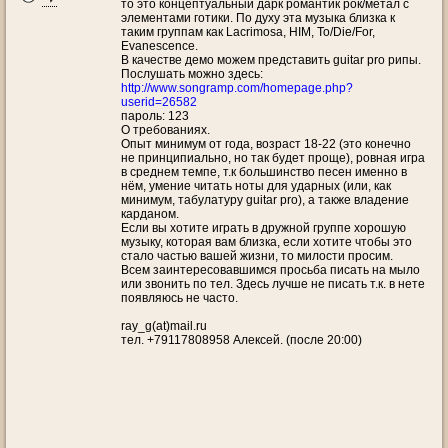
то это концептуальный дарк романтик рок/метал с
элементами готики. По духу эта музыка близка к
таким группам как Lacrimosa, HIM, To/Die/For,
Evanescence.
В качестве демо можем представить guitar pro рипы.
Послушать можно здесь:
http://www.songramp.com/homepage.php?
userid=26582
пароль: 123
О требованиях.
Опыт минимум от года, возраст 18-22 (это конечно
не принципиально, но так будет проще), ровная игра
в среднем темпе, т.к большинство песен именно в
нём, умение читать ноты для ударных (или, как
минимум, табулатуру guitar pro), а также владение
карданом.
Если вы хотите играть в дружной группе хорошую
музыку, которая вам близка, если хотите чтобы это
стало частью вашей жизни, то милости просим.
Всем заинтересовавшимся просьба писать на мыло
или звонить по тел. Здесь лучше не писать т.к. в нете
появляюсь не часто.
ray_g(at)mail.ru
тел. +79117808958 Алексей. (после 20:00)