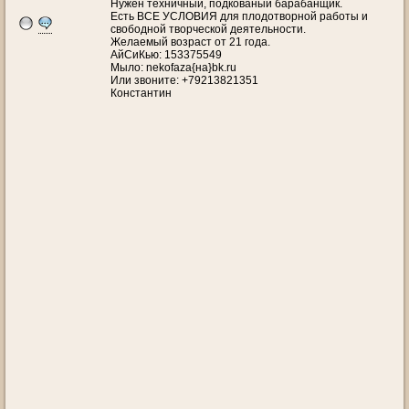
Нужен техничный, подкованый барабанщик.
Есть ВСЕ УСЛОВИЯ для плодотворной работы и
свободной творческой деятельности.
Желаемый возраст от 21 года.
АйСиКью: 153375549
Мыло: nekofaza{на}bk.ru
Или звоните: +79213821351
Константин