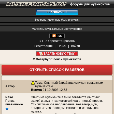
Все репетиционные базы и студии
Магазины музыкальных инструментов
Вы не зарегистрированы
Регистрация
|
Поиск
|
Войти
С.Петербург: поиск музыкантов
ОТКРЫТЬ СПИСОК РАЗДЕЛОВ
Тема
:
Опытный барабанщик нужен серьезным
Автор
музыкантам
Время:
21.10.2008 12:53
Neko
Опытные музыканте в лице вокалиста (чистый/
Пенза
скрим) и двух гитаристов собирают новый проект.
клавишные
Стилистическое направление: металкор, мдм,
альтренатива. Вобщем, тяжелая и мелодичная
музыка.