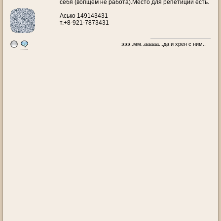
себя (вопщем не работа).Место для репетиций есть.
Асько 149143431
т.+8-921-7873431
эээ..мм..ааааа...да и хрен с ним..