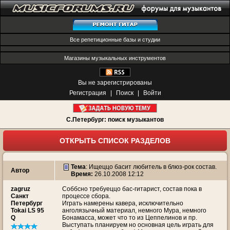
Все репетиционные базы и студии
Магазины музыкальных инструментов
Вы не зарегистрированы
Регистрация
|
Поиск
|
Войти
С.Петербург: поиск музыкантов
ОТКРЫТЬ СПИСОК РАЗДЕЛОВ
Тема
:
Ищеццо басит любитель в блюз-рок состав.
Автор
Время:
26.10.2008 12:12
zagruz
Соббсно требуеццо бас-гитарист, состав пока в
Санкт
процессе сбора.
Петербург
Играть намерены кавера, исключительно
Tokai LS 95
анголязычный материал, немного Мура, немного
Q
Бонамасса, может что то из Цеппелинов и пр.
Выступать планируем но основная цель играть для