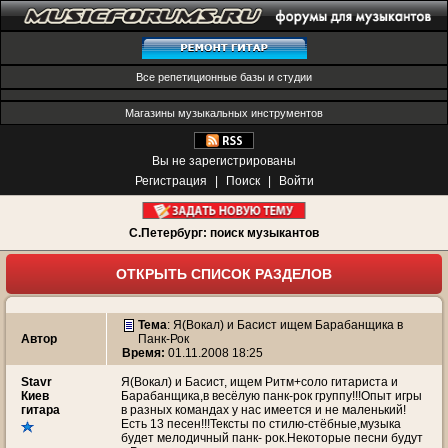
Все репетиционные базы и студии
Магазины музыкальных инструментов
Вы не зарегистрированы
Регистрация
|
Поиск
|
Войти
С.Петербург: поиск музыкантов
ОТКРЫТЬ СПИСОК РАЗДЕЛОВ
Тема
:
Я(Вокал) и Басист ищем Барабанщика в
Автор
Панк-Рок
Время:
01.11.2008 18:25
Stavr
Я(Вокал) и Басист, ищем Ритм+соло гитариста и
Киев
Барабанщика,в весёлую панк-рок группу!!!Опыт игры
гитара
в разных командах у нас имеется и не маленький!
Есть 13 песен!!!Тексты по стилю-стёбные,музыка
будет мелодичный панк- рок.Некоторые песни будут