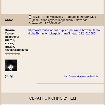
Тема
: Re: хочу в группу с направление мелодик
Автор
дета , либо других направлений металла
Время:
03.11.2008 08:01
Никита
http://www.musicforums.ru/piter_poiskmuz/browse_threa
Санкт-
d.php?bn=mfor_piterpoiskmuz&thread=1224616580
Петербург
Синты,
вокал,
гитара,
звукорежиссура
http://vkontakte.ru/synthsclub
ОБРАТНО К СПИСКУ ТЕМ