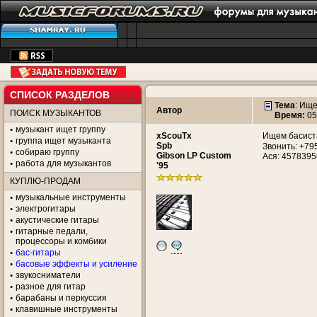
СПИСОК РАЗДЕЛОВ
Тема
:
Ищем
Автор
ПОИСК МУЗЫКАНТОВ
Время:
05
музыкант ищет группу
xScouTx
Ищем басиста
группа ищет музыканта
Spb
Звонить: +7
собираю группу
Gibson LP Custom
Ася: 457839
работа для музыкантов
'95
КУПЛЮ-ПРОДАМ
музыкальные инструменты
электрогитары
акустические гитары
гитарные педали,
процессоры и комбики
бас-гитары
басовые эффекты и усиление
звукосниматели
разное для гитар
барабаны и перкуссия
клавишные инструменты