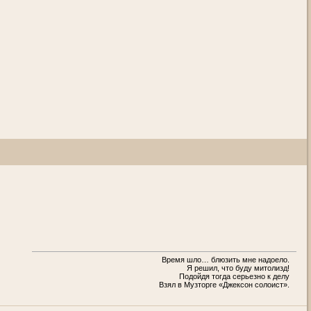
Время шло… блюзить мне надоело.
Я решил, что буду митолизд!
Подойдя тогда серьезно к делу
Взял в Музторге «Джексон солоист».