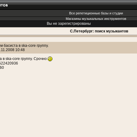
Все репетиционные базы и студии
Магазины музыкальных инструментов
Вы не зарегистрированы
С.Петербург: поиск музыкантов
 басиста в ska-core группу.
.11.2008 10:48
 в ska-core группу. Срочно
9522420936
560