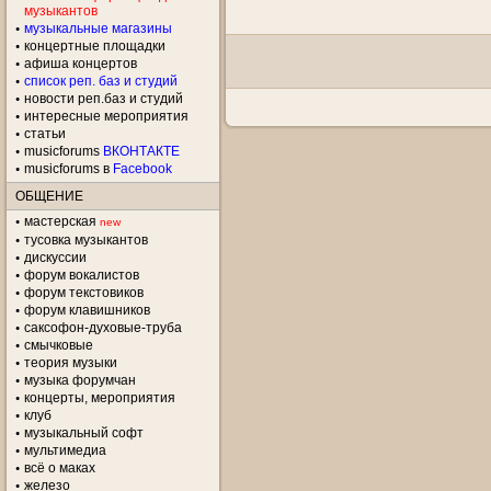
музыкантов
музыкальные магазины
концертные площадки
aфиша концертов
список реп. баз и студий
новости реп.баз и студий
интересные мероприятия
статьи
musicforums
ВКОНТАКТЕ
musicforums в
Facebook
ОБЩЕНИЕ
мастерская
new
тусовка музыкантов
дискуссии
форум вокалистов
форум текстовиков
форум клавишников
саксофон-духовые-труба
смычковые
теория музыки
музыка форумчан
концерты, мероприятия
клуб
музыкальный софт
мультимедиа
всё о маках
железо