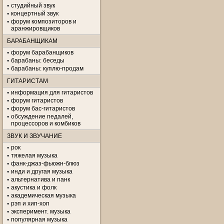
студийный звук
концертный звук
форум композиторов и
аранжировщиков
БАРАБАНЩИКАМ
форум барабанщиков
барабаны: беседы
барабаны: куплю-продам
ГИТАРИСТАМ
информация для гитаристов
форум гитаристов
форум бас-гитаристов
обсуждение педалей,
процессоров и комбиков
ЗВУК И ЗВУЧАНИЕ
рок
тяжелая музыка
фанк-джаз-фьюжн-блюз
инди и другая музыка
альтернатива и панк
акустика и фолк
академическая музыка
рэп и хип-хоп
эксперимент. музыка
популярная музыка