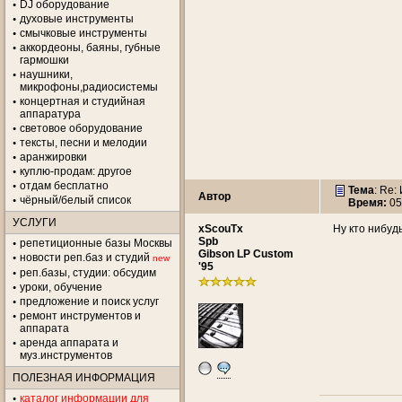
DJ оборудование
духовые инструменты
смычковые инструменты
аккордеоны, баяны, губные
гармошки
наушники,
микрофоны,радиосистемы
концертная и студийная
аппаратура
световое оборудование
тексты, песни и мелодии
аранжировки
куплю-продам: другое
отдам бесплатно
Тема
: Re:
Автор
чёрный/белый список
Время:
05
УСЛУГИ
xScouTx
Ну кто нибудь 
Spb
репетиционные базы Москвы
Gibson LP Custom
новости реп.баз и студий
new
'95
реп.базы, студии: обсудим
уроки, обучение
предложение и поиск услуг
ремонт инструментов и
аппарата
аренда аппарата и
муз.инструментов
ПОЛЕЗНАЯ ИНФОРМАЦИЯ
каталог информации для