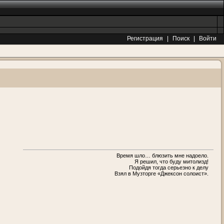
Регистрация
|
Поиск
|
Войти
Время шло… блюзить мне надоело.
Я решил, что буду митолизд!
Подойдя тогда серьезно к делу
Взял в Музторге «Джексон солоист».