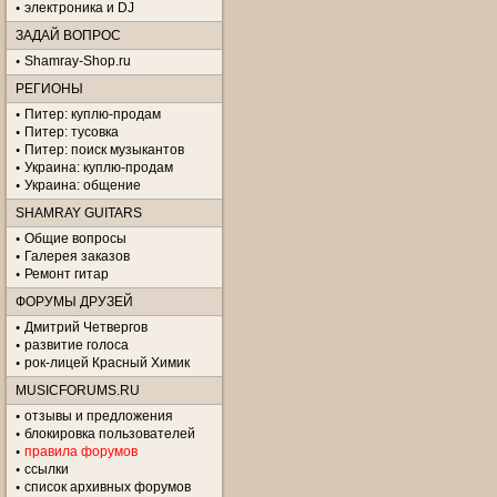
электроника и DJ
ЗАДАЙ ВОПРОС
Shamray-Shop.ru
РЕГИОНЫ
Питер: куплю-продам
Питер: тусовка
Питер: поиск музыкантов
Украина: куплю-продам
Украина: общение
SHAMRAY GUITARS
Общие вопросы
Галерея заказов
Ремонт гитар
ФОРУМЫ ДРУЗЕЙ
Дмитрий Четвергов
развитие голоса
рок-лицей Красный Химик
MUSICFORUMS.RU
отзывы и предложения
блокировка пользователей
правила форумов
ссылки
список архивных форумов