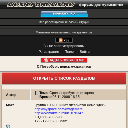
Все репетиционные базы и студии
Магазины музыкальных инструментов
Вы не зарегистрированы
Регистрация
|
Поиск
|
Войти
С.Петербург: поиск музыкантов
ОТКРЫТЬ СПИСОК РАЗДЕЛОВ
Тема
:
Срочно требуется гитарист
Автор
Время:
05.11.2008 16:15
Макс
Группа EXAGE ищет гитариста! Демо здесь
http://myspace.com/exagemetal
http://vkontakte.ru/club1870347
ICQ 380-780-693
+79217900230 Макс