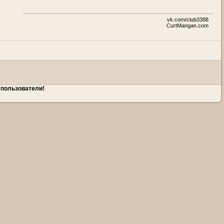
vk.com/club3388
CurtMangan.com
 пользователи!