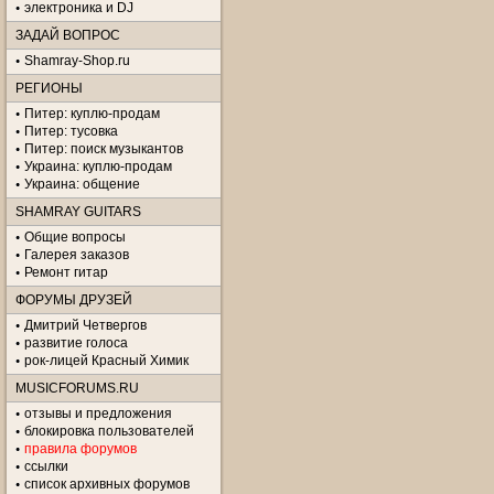
электроника и DJ
ЗАДАЙ ВОПРОС
Shamray-Shop.ru
РЕГИОНЫ
Питер: куплю-продам
Питер: тусовка
Питер: поиск музыкантов
Украина: куплю-продам
Украина: общение
SHAMRAY GUITARS
Общие вопросы
Галерея заказов
Ремонт гитар
ФОРУМЫ ДРУЗЕЙ
Дмитрий Четвергов
развитие голоса
рок-лицей Красный Химик
MUSICFORUMS.RU
отзывы и предложения
блокировка пользователей
правила форумов
ссылки
список архивных форумов