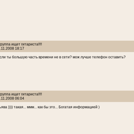
 группа ищет гитариста!!!!
.11.2008 18:17
если ты большую часть времени не в сети? мож лучше телефон оставить?
 группа ищет гитариста!!!!
.11.2008 06:04
ва )))) такая... ммм... как бы это... Богатая информацией )