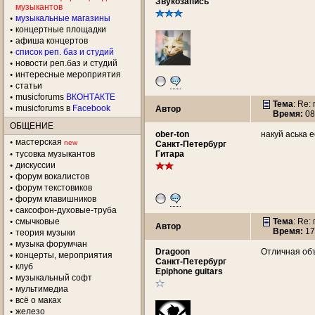
Звукозапись
музыкантов
музыкальные магазины
концертные площадки
aфиша концертов
список реп. баз и студий
новости реп.баз и студий
интересные мероприятия
статьи
musicforums
ВКОНТАКТЕ
Тема
: Re:
musicforums в
Facebook
Автор
Время:
08
ОБЩЕНИЕ
ober-ton
накуй аська 
мастерская
new
Санкт-Петербург
тусовка музыкантов
Гитара
дискуссии
форум вокалистов
форум текстовиков
форум клавишников
саксофон-духовые-труба
смычковые
Тема
: Re:
Автор
Время:
17
теория музыки
музыка форумчан
Dragoon
Отличная объя
концерты, мероприятия
Санкт-Петербург
клуб
Epiphone guitars
музыкальный софт
мультимедиа
всё о маках
железо