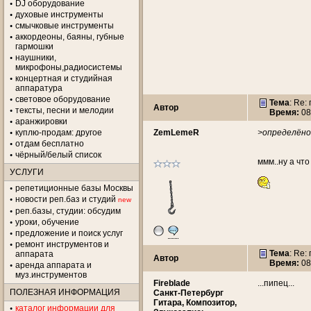
DJ оборудование
духовые инструменты
смычковые инструменты
аккордеоны, баяны, губные
гармошки
наушники,
микрофоны,радиосистемы
концертная и студийная
аппаратура
световое оборудование
Тема
: Re:
Автор
тексты, песни и мелодии
Время:
08
аранжировки
куплю-продам: другое
ZemLemeR
>определёно
отдам бесплатно
чёрный/белый список
ммм..ну а что
УСЛУГИ
репетиционные базы Москвы
новости реп.баз и студий
new
реп.базы, студии: обсудим
уроки, обучение
предложение и поиск услуг
ремонт инструментов и
Тема
: Re:
аппарата
Автор
Время:
08
аренда аппарата и
муз.инструментов
Fireblade
...пипец...
ПОЛЕЗНАЯ ИНФОРМАЦИЯ
Санкт-Петербург
Гитара, Композитор,
каталог информации для