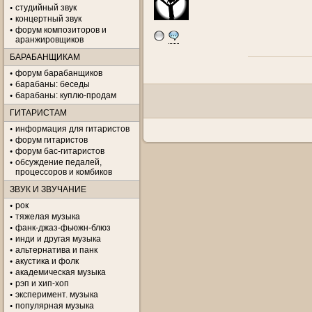
студийный звук
концертный звук
форум композиторов и
аранжировщиков
БАРАБАНЩИКАМ
форум барабанщиков
барабаны: беседы
барабаны: куплю-продам
ГИТАРИСТАМ
информация для гитаристов
форум гитаристов
форум бас-гитаристов
обсуждение педалей,
процессоров и комбиков
ЗВУК И ЗВУЧАНИЕ
рок
тяжелая музыка
фанк-джаз-фьюжн-блюз
инди и другая музыка
альтернатива и панк
акустика и фолк
академическая музыка
рэп и хип-хоп
эксперимент. музыка
популярная музыка