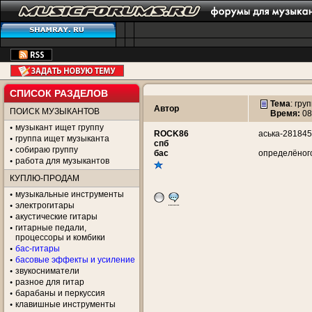
СПИСОК РАЗДЕЛОВ
Тема
:
груп
Автор
ПОИСК МУЗЫКАНТОВ
Время:
08
музыкант ищет группу
ROCK86
аська-28184
группа ищет музыканта
спб
собираю группу
бас
определёного
работа для музыкантов
КУПЛЮ-ПРОДАМ
музыкальные инструменты
электрогитары
акустические гитары
гитарные педали,
процессоры и комбики
бас-гитары
басовые эффекты и усиление
звукосниматели
разное для гитар
барабаны и перкуссия
клавишные инструменты