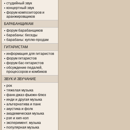
студийный звук
концертный звук
форум композиторов и
аранжировщиков
БАРАБАНЩИКАМ
форум барабанщиков
барабаны: беседы
барабаны: куплю-продам
ГИТАРИСТАМ
информация для гитаристов
форум гитаристов
форум бас-гитаристов
обсуждение педалей,
процессоров и комбиков
ЗВУК И ЗВУЧАНИЕ
рок
тяжелая музыка
фанк-джаз-фьюжн-блюз
инди и другая музыка
альтернатива и панк
акустика и фолк
академическая музыка
рэп и хип-хоп
эксперимент. музыка
популярная музыка