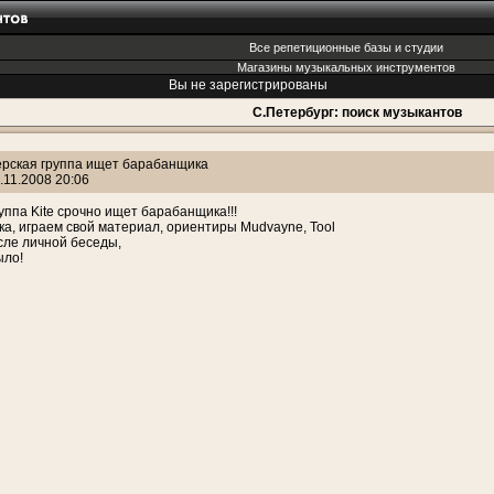
Все репетиционные базы и студии
Магазины музыкальных инструментов
Вы не зарегистрированы
С.Петербург: поиск музыкантов
ерская группа ищет барабанщика
.11.2008 20:06
уппа Kite срочно ищет барабанщика!!!
чка, играем свой материал, ориентиры Mudvayne, Tool
сле личной беседы,
ыло!