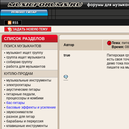
СПИСОК РАЗДЕЛОВ
Тема
:
пит
Автор
ПОИСК МУЗЫКАНТОВ
Время:
08
музыкант ищет группу
true
Питерская гр
группа ищет музыканта
есть своя то
собираю группу
демо тока по
работа для музыкантов
пишите на м
КУПЛЮ-ПРОДАМ
музыкальные инструменты
электрогитары
акустические гитары
гитарные педали,
процессоры и комбики
бас-гитары
басовые эффекты и усиление
звукосниматели
разное для гитар
барабаны и перкуссия
клавишные инструменты