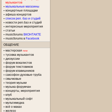
музыкантов
музыкальные магазины
концертные площадки
aфиша концертов
список реп. баз и студий
новости реп.баз и студий
интересные мероприятия
статьи
musicforums
ВКОНТАКТЕ
musicforums в
Facebook
ОБЩЕНИЕ
мастерская
new
тусовка музыкантов
дискуссии
форум вокалистов
форум текстовиков
форум клавишников
саксофон-духовые-труба
смычковые
теория музыки
музыка форумчан
концерты, мероприятия
клуб
музыкальный софт
мультимедиа
всё о маках
железо