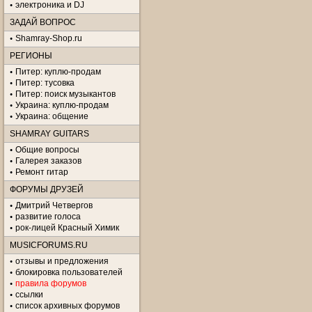
электроника и DJ
ЗАДАЙ ВОПРОС
Shamray-Shop.ru
РЕГИОНЫ
Питер: куплю-продам
Питер: тусовка
Питер: поиск музыкантов
Украина: куплю-продам
Украина: общение
SHAMRAY GUITARS
Общие вопросы
Галерея заказов
Ремонт гитар
ФОРУМЫ ДРУЗЕЙ
Дмитрий Четвергов
развитие голоса
рок-лицей Красный Химик
MUSICFORUMS.RU
отзывы и предложения
блокировка пользователей
правила форумов
ссылки
список архивных форумов