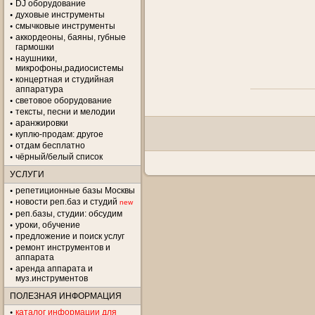
DJ оборудование
духовые инструменты
смычковые инструменты
аккордеоны, баяны, губные
гармошки
наушники,
микрофоны,радиосистемы
концертная и студийная
аппаратура
световое оборудование
тексты, песни и мелодии
аранжировки
куплю-продам: другое
отдам бесплатно
чёрный/белый список
УСЛУГИ
репетиционные базы Москвы
новости реп.баз и студий
new
реп.базы, студии: обсудим
уроки, обучение
предложение и поиск услуг
ремонт инструментов и
аппарата
аренда аппарата и
муз.инструментов
ПОЛЕЗНАЯ ИНФОРМАЦИЯ
каталог информации для