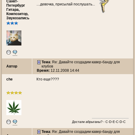
Санкт-
....девочка, присылай послушать...
Петербург
Гитара,
Композитор,
Звукозапись
Тема
: Re: Давайте создадим кавер-банду для
Автор
клубов
Время:
12.11.2008 14:44
che
Кто еще????
Достали абрыганы? - С-D-E-C-D-C
Тема
: Re: Давайте создадим кавер-банду для