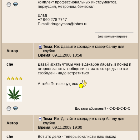
комплект профессиональных инструментов,
перкуссия, метроном, бэк-вокал.
Влад
+7 960 278 7747
E-mail: drugoyman@inbox.ru
Без комментариев...
Тема
: Re: Давайте создадим кавер-банду для
Автор
клубов
Время:
09.11.2008 18:58
che
Давай искать чтобы уже в декабре лабать, в понед и
вторнег занять вообще вилы, зато со среды по вск
свободен - надо встретиться
А тебя Петя зовут, есс
Достали абрыганы? - С-D-E-C-D-C
Тема
: Re: Давайте создадим кавер-банду для
Автор
клубов
Время:
09.11.2008 19:00
che
Вот это дело - теперь вокалисты ваш выход