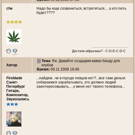
che
Надо бы еще созвониться, встретиться.... а кто петь
будет????
Достали абрыганы? - С-D-E-C-D-C
Тема
: Re: Давайте создадим кавер-банду для
Автор
клубов
Время:
09.11.2008 18:06
Fireblade
...найдем...че в городе певцов нет?...все таки деньги
Санкт-
собираемся зарабатывать, это должно людей
Петербург
заинтересовывать.....у меня нет твоего телефона...
Гитара,
Композитор,
Звукозапись