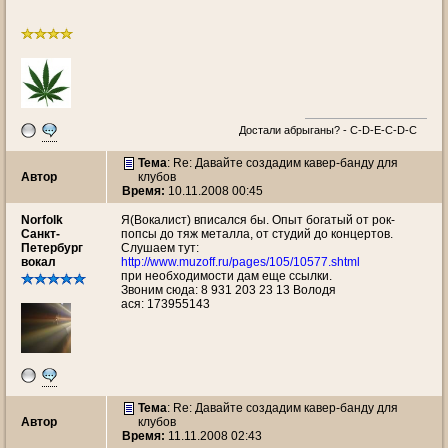
Достали абрыганы? - С-D-E-C-D-C
Тема
: Re: Давайте создадим кавер-банду для
Автор
клубов
Время:
10.11.2008 00:45
Norfolk
Я(Вокалист) вписался бы. Опыт богатый от рок-
Санкт-
попсы до тяж металла, от студий до концертов.
Петербург
Слушаем тут:
вокал
http://www.muzoff.ru/pages/105/10577.shtml
при необходимости дам еще ссылки.
Звоним сюда: 8 931 203 23 13 Володя
ася: 173955143
Тема
: Re: Давайте создадим кавер-банду для
Автор
клубов
Время:
11.11.2008 02:43