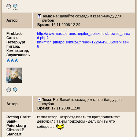
Тема
: Re: Давайте создадим кавер-банду для
Автор
клубов
Время:
16.11.2008 12:29
Fireblade
http://www.musicforums.ru/piter_poiskmuz/browse_threa
Санкт-
d.php?
Петербург
bn=mfor_piterpoiskmuz&thread=1226649835&replies=
Гитара,
6
Композитор,
Звукозапись
Тема
: Re: Давайте создадим кавер-банду для
Автор
клубов
Время:
17.11.2008 11:30
Rotting Christ
кампазитор Фаэрблэд,ипать тя врот,причем тут
Saint-
девочки? с таким подходом к делу куй ты что
Petersburg
соберешь!
Gibson LP
Standart