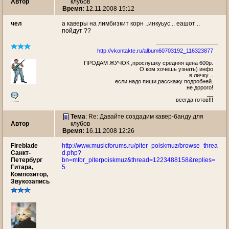
Автор
клубов
Время:
12.11.2008 15:12
чел
а каверы на лимбизкит корн ..инкуьус .. еашот ..
пойдут ??
http://vkontakte.ru/album60703192_116323877
ПРОДАМ ЖУЧОК ,прослушку средняя цена 600р.
О ком хочешь узнать) инфо
в личку ..
если надо пиши,расскажу подробней.
не дорого!
__
всегда готов!!!
Тема
: Re: Давайте создадим кавер-банду для
Автор
клубов
Время:
16.11.2008 12:26
Fireblade
http://www.musicforums.ru/piter_poiskmuz/browse_threa
Санкт-
d.php?
Петербург
bn=mfor_piterpoiskmuz&thread=1223488158&replies=
Гитара,
5
Композитор,
Звукозапись