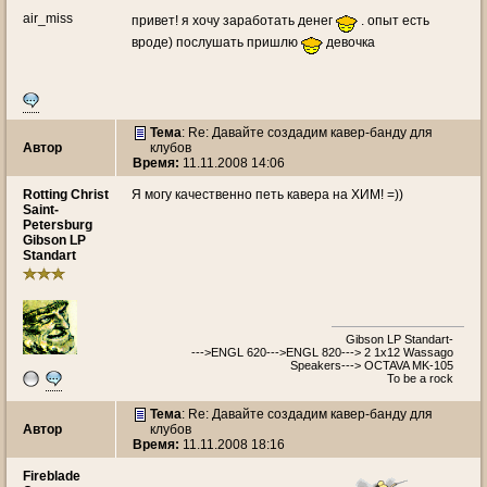
air_miss
привет! я хочу заработать денег
. опыт есть
вроде) послушать пришлю
девочка
Тема
: Re: Давайте создадим кавер-банду для
Автор
клубов
Время:
11.11.2008 14:06
Rotting Christ
Я могу качественно петь кавера на ХИМ! =))
Saint-
Petersburg
Gibson LP
Standart
Gibson LP Standart-
--->ENGL 620--->ENGL 820---> 2 1x12 Wassago
Speakers---> OCTAVA MK-105
To be a rock
Тема
: Re: Давайте создадим кавер-банду для
Автор
клубов
Время:
11.11.2008 18:16
Fireblade