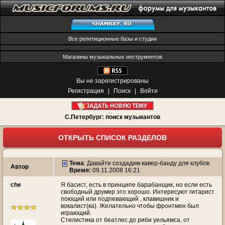
Все репетиционные базы и студии
Магазины музыкальных инструментов
Вы не зарегистрированы
Регистрация
|
Поиск
|
Войти
С.Петербург: поиск музыкантов
ОТКРЫТЬ СПИСОК РАЗДЕЛОВ
Тема
:
Давайте создадим кавер-банду для клубов
Автор
Время:
09.11.2008 16:21
che
Я басист, есть в принципе барабанщик, но если есть
свободный друмер это хорошо. Интересуют гитарист
поющий или подпевающий , клавишник и
вокалист(ка). Желательно чтобы фронтмен был
играющий.
Стилистика от беатлес до риби уильямса, от