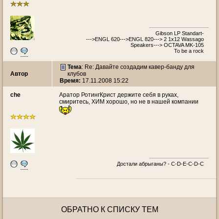
Gibson LP Standart-
--->ENGL 620--->ENGL 820---> 2 1x12 Wassago
Speakers---> OCTAVA MK-105
To be a rock
Тема
: Re: Давайте создадим кавер-банду для
Автор
клубов
Время:
17.11.2008 15:22
che
Аратор РотингКрист держите себя в руках,
смиритесь, ХИМ хорошо, но не в нашей компании
Достали абрыганы? - С-D-E-C-D-C
ОБРАТНО К СПИСКУ ТЕМ