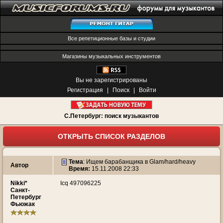
Все репетиционные базы и студии
Магазины музыкальных инструментов
Вы не зарегистрированы
Регистрация
|
Поиск
|
Войти
С.Петербург: поиск музыкантов
ОТКРЫТЬ СПИСОК РАЗДЕЛОВ
Тема
:
Ищем барабанщика в Glam/hard/heavy
Автор
Время:
15.11.2008 22:33
Nikki*
Icq 497096225
Санкт-
Петербург
Фьюжак