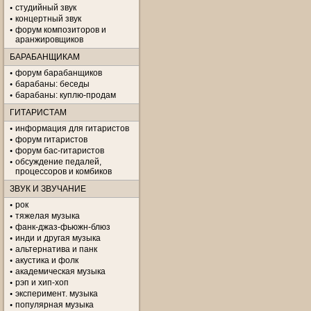
студийный звук
концертный звук
форум композиторов и
аранжировщиков
БАРАБАНЩИКАМ
форум барабанщиков
барабаны: беседы
барабаны: куплю-продам
ГИТАРИСТАМ
информация для гитаристов
форум гитаристов
форум бас-гитаристов
обсуждение педалей,
процессоров и комбиков
ЗВУК И ЗВУЧАНИЕ
рок
тяжелая музыка
фанк-джаз-фьюжн-блюз
инди и другая музыка
альтернатива и панк
акустика и фолк
академическая музыка
рэп и хип-хоп
эксперимент. музыка
популярная музыка