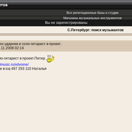
Все репетиционные базы и студии
Магазины музыкальных инструментов
Вы не зарегистрированы
С.Петербург: поиск музыкантов
н ударник и соло-гитарист в проект..
.11.2008 02:14
ло-гитарист в проект.Питер.
lmusic.ru/vdvoine/
 в icq 497 293 110 Наталья