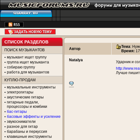
СПИСОК РАЗДЕЛОВ
Тема
:
Нуже
Автор
ПОИСК МУЗЫКАНТОВ
Время:
17
музыкант ищет группу
Natalya
Ударник и со
группа ищет музыканта
собираю группу
http://www.rea
работа для музыкантов
Лучше пишите
КУПЛЮ-ПРОДАМ
музыкальные инструменты
электрогитары
акустические гитары
гитарные педали,
процессоры и комбики
бас-гитары
басовые эффекты и усиление
звукосниматели
разное для гитар
барабаны и перкуссия
клавишные инструменты