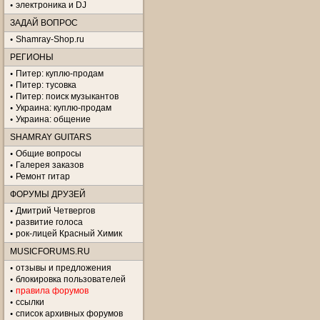
электроника и DJ
ЗАДАЙ ВОПРОС
Shamray-Shop.ru
РЕГИОНЫ
Питер: куплю-продам
Питер: тусовка
Питер: поиск музыкантов
Украина: куплю-продам
Украина: общение
SHAMRAY GUITARS
Общие вопросы
Галерея заказов
Ремонт гитар
ФОРУМЫ ДРУЗЕЙ
Дмитрий Четвергов
развитие голоса
рок-лицей Красный Химик
MUSICFORUMS.RU
отзывы и предложения
блокировка пользователей
правила форумов
ссылки
список архивных форумов