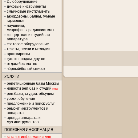
DJ оборудование
духовые инструменты
смычковые инструменты
аккордеоны, баяны, губные
гармошки
наушники,
микрофоны,радиосистемы
концертная и студийная
аппаратура
световое оборудование
тексты, песни и мелодии
аранжировки
куплю-продам: другое
отдам бесплатно
чёрный/белый список
УСЛУГИ
репетиционные базы Москвы
новости реп.баз и студий
new
реп.базы, студии: обсудим
уроки, обучение
предложение и поиск услуг
ремонт инструментов и
аппарата
аренда аппарата и
муз.инструментов
ПОЛЕЗНАЯ ИНФОРМАЦИЯ
каталог информации для