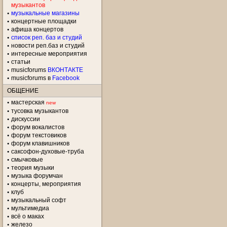
музыкантов
музыкальные магазины
концертные площадки
aфиша концертов
список реп. баз и студий
новости реп.баз и студий
интересные мероприятия
статьи
musicforums
ВКОНТАКТЕ
musicforums в
Facebook
ОБЩЕНИЕ
мастерская
new
тусовка музыкантов
дискуссии
форум вокалистов
форум текстовиков
форум клавишников
саксофон-духовые-труба
смычковые
теория музыки
музыка форумчан
концерты, мероприятия
клуб
музыкальный софт
мультимедиа
всё о маках
железо