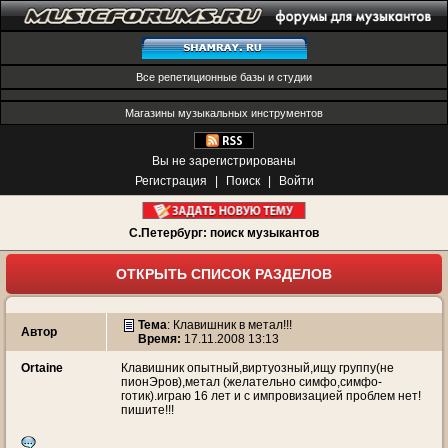
Все репетиционные базы и студии
Магазины музыкальных инструментов
Вы не зарегистрированы
Регистрация
|
Поиск
|
Войти
С.Петербург: поиск музыкантов
ОТКРЫТЬ СПИСОК РАЗДЕЛОВ
Тема
:
Клавишник в метал!!!
Автор
Время:
17.11.2008 13:13
Ortaine
Клавишник опытный,виртуозный,ищу группу(не
пионЭров),метал (желательно симфо,симфо-
готик).играю 16 лет и с импровизацией проблем нет!
пишите!!!