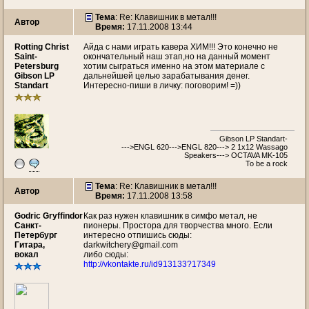
Тема
: Re: Клавишник в метал!!!
Автор
Время:
17.11.2008 13:44
Rotting Christ
Айда с нами играть кавера ХИМ!!! Это конечно не
Saint-
окончательный наш этап,но на данный момент
Petersburg
хотим сыграться именно на этом материале с
Gibson LP
дальнейшей целью зарабатывания денег.
Standart
Интересно-пиши в личку: поговорим! =))
Gibson LP Standart-
--->ENGL 620--->ENGL 820---> 2 1x12 Wassago
Speakers---> OCTAVA MK-105
To be a rock
Тема
: Re: Клавишник в метал!!!
Автор
Время:
17.11.2008 13:58
Godric Gryffindor
Как раз нужен клавишник в симфо метал, не
Санкт-
пионеры. Простора для творчества много. Если
Петербург
интересно отпишись сюды:
Гитара,
darkwitchery@gmail.com
вокал
либо сюды:
http://vkontakte.ru/id913133?17349