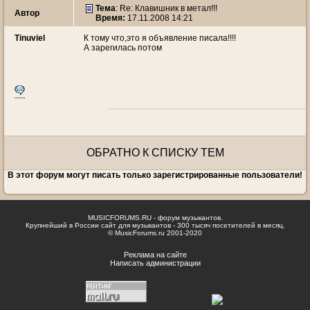
Тема
: Re: Клавишник в метал!!!
Автор
Время:
17.11.2008 14:21
Tinuviel
К тому что,это я объявление писала!!!!
А зарегилась потом
ОБРАТНО К СПИСКУ ТЕМ
В этот форум могут писать только зарегистрированные пользователи!
MUSICFORUMS.RU - форум музыкантов.
Крупнейший в России сайт для музыкантов - 300 тысяч посетителей в месяц.
© MusicForums.ru 2001-2020
Реклама на сайте
Написать администрации