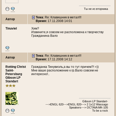
Ты не из вторника
Тема
: Re: Клавишник в метал!!!
Автор
Время:
17.11.2008 14:01
Tinuviel
Хим?
Извините,я совсем не расположена к творчеству
Гражданина Вало
Тема
: Re: Клавишник в метал!!!
Автор
Время:
17.11.2008 14:12
Rotting Christ
Гражданка Тинувиэль,а вы то тут причем?! =))
Saint-
Мне ваше расположение к гр.Вало совсем не
Petersburg
интересно!..
Gibson LP
Standart
Gibson LP Standart-
--->ENGL 620--->ENGL 820---> 2 1x12 Wassago
Speakers---> OCTAVA MK-105
To be a rock