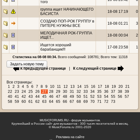
того
группа ищет НАЧИНАЮЩЕГО
18-08 17:19
0
БАСИСТА
СОЗДАЮ ПОП-РОК ГРУППУ в
18-08 01:21
3
ПИТЕРЕ НУЖНЫ ВСЕ
МЕЛОДИЧНАЯ РОК-ГРУППА
18-08 00:04
2
ИЩЕТ...
Ищется хороший
17-08 23:58
1
барабанщик!!!
Статистика на 08-08 00:34.
Всего сообщений: 108781; Всего тем: 11318
Задать новую тему
К предыдущей странице
|
К следующей странице
Все страницы:
1
2
3
4
5
6
7
8
9
10
11
12
13
14
15
16
17
18
19
20
21
22
23
24
25
26
27
28
29
30
31
32
33
34
35
36
37
38
39
40
41
42
43
44
45
46
47
48
49
50
51
52
53
54
55
56
57
58
59
60
61
62
63
64
65
66
67
68
69
70
71
72
73
MUSICFORUMS.RU - форум музыкантов.
Крупнейший в России сайт для музыкантов - 300 тысяч посетителей в месяц.
© MusicForums.ru 2001-2020
Реклама на сайте