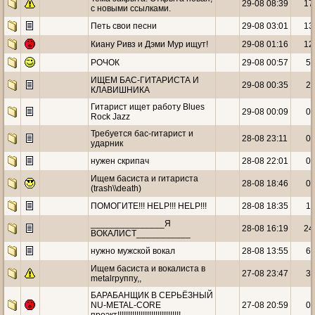
29-08 08:39
17
с новыми ссылками.
Петь свои песни
29-08 03:01
13
Киану Ривз и Дэми Мур ищут!
29-08 01:16
12
РОЧОК
29-08 00:57
5
ИЩЕМ БАС-ГИТАРИСТА И
29-08 00:35
2
КЛАВИШНИКА
Гитарист ищет работу Blues
29-08 00:09
0
Rock Jazz
Требуется бас-гитарист и
28-08 23:11
0
ударник
нужен скрипач
28-08 22:01
0
Ищем басиста и гитариста
28-08 18:46
0
(trash\\death)
ПОМОГИТЕ!!! HELP!!! HELP!!!
28-08 18:35
1
_______________Я
28-08 16:19
24
ВОКАЛИСТ___________
нужно мужской вокал
28-08 13:55
6
Ищем басиста и вокалиста в
27-08 23:47
3
metalгруппу,,
БАРАБАНЩИК В СЕРЬЁЗНЫЙ
NU-METAL-CORE
27-08 20:59
0