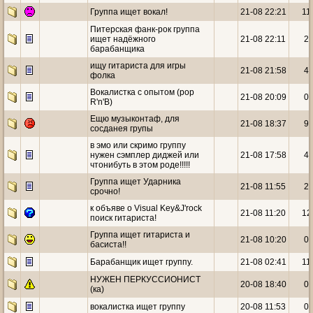
Группа ищет вокал!
21-08 22:21
11
Питерская фанк-рок группа
ищет надёжного
21-08 22:11
2
барабанщика
ищу гитариста для игры
21-08 21:58
4
фолка
Вокалистка с опытом (pop
21-08 20:09
0
R'n'B)
Ещю музыконтаф, для
21-08 18:37
9
сосданея групы
в эмо или скримо группу
нужен сэмплер диджей или
21-08 17:58
4
чтонибуть в этом роде!!!!!
Группа ищет Ударника
21-08 11:55
2
срочно!
к объяве о Visual Key&J'rock
21-08 11:20
12
поиск гитариста!
Группа ищет гитариста и
21-08 10:20
0
басиста!!
Барабанщик ищет группу.
21-08 02:41
11
НУЖЕН ПЕРКУССИОНИСТ
20-08 18:40
0
(ка)
вокалистка ищет группу
20-08 11:53
0