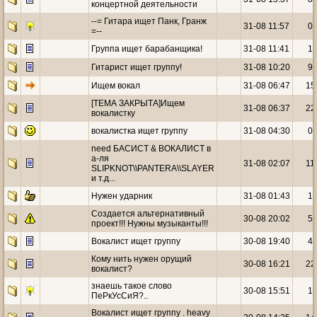
концертной деятельности
--= Гитара ищет Панк, Гранж
31-08 11:57
0
=--
Группа ищет барабанщика!
31-08 11:41
1
Гитарист ищет группу!
31-08 10:20
9
Ищем вокал
31-08 06:47
15
[ТЕМА ЗАКРЫТА]Ищем
31-08 06:37
22
вокалистку
вокалистка ищет группу
31-08 04:30
0
need БАСИСТ & ВОКАЛИСТ в
а-ля
31-08 02:07
11
SLIPKNOT\\PANTERA\\SLAYER
и т.д...
Нужен ударник
31-08 01:43
1
Создается альтернативный
30-08 20:02
5
проект!!! Нужны музыканты!!!
Вокалист ищет группу
30-08 19:40
4
Кому нить нужен орущий
30-08 16:21
22
вокалист?
знаешь такое слово
30-08 15:51
1
ПеРкУсСиЯ?..
Вокалист ищет группу . heavy