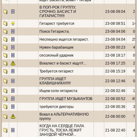
ищет Басиста, вокал + гитара
В ПОП-РОК ГРУППУ,
СРОЧНО, БАСИСТ И
23-08 09:04
2
ГИТАРИСТ!!!!!!
Гитарист требуется
23-08 08:51
14
Поиск Гитариста.
23-08 04:06
0
Неспешно ищется гитарист.
23-08 04:04
25
Нужен барабанщик
23-08 00:23
4
сессионый ударник
22-08 18:17
0
Вокалист и басист ищут!!...
22-08 17:25
2
Требуется гитарист
22-08 15:19
0
ГРУППА ИЩЕТ
22-08 12:46
0
КЛАВИШНИКА!!!!!!
Ищем соло гитариста
22-08 02:46
1
ГРУППА ИЩЕТ МУЗЫКАНТОВ
22-08 00:52
45
требуются дикторы
22-08 00:36
3
Вокал в АЛЬТЕРНАТИВНУЮ
22-08 00:00
7
группу
КОГДА НА СЕРДЦЕ ПАЛА
ГРУСТЬ, ТОСКА ЛЕЖИТ
21-08 22:40
4
ЗАНУДОЙ ЧЁРНОЙ...