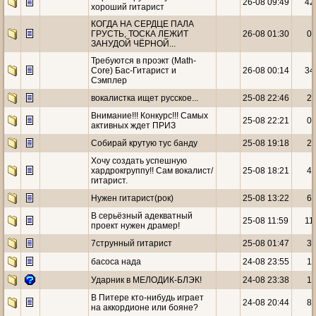
26-08 09:49
42
хороший гитарист
КОГДА НА СЕРДЦЕ ПАЛА
ГРУСТЬ, ТОСКА ЛЕЖИТ
26-08 01:30
0
ЗАНУДОЙ ЧЁРНОЙ...
Требуются в проэкт (Math-
Core) Бас-Гитарист и
26-08 00:14
34
Сэмплер
вокалистка ищет русское...
25-08 22:46
2
Внимание!!! Конкурс!!! Самых
25-08 22:21
0
активных ждет ПРИЗ
Собирай крутую тус банду
25-08 19:18
2
Хочу создать успешную
хардрокгруппу!! Сам вокалист/
25-08 18:21
4
гитарист.
Нужен гитарист(рок)
25-08 13:22
6
В серьёзный адекватный
25-08 11:59
11
проект нужен драмер!
7струнный гитарист
25-08 01:47
3
басоса нада
24-08 23:55
1
Ударник в МЕЛОДИК-БЛЭК!
24-08 23:38
1
В Питере кто-нибудь играет
24-08 20:44
8
на аккордионе или бояне?