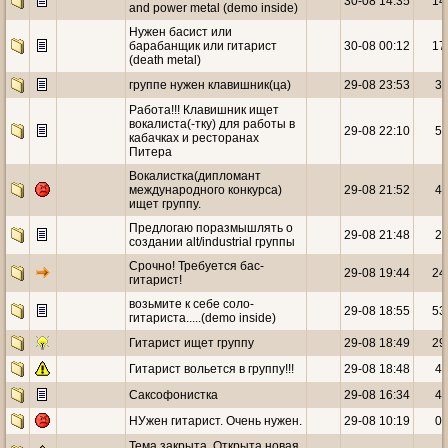
30-08 14:35
14
and power metal (demo inside)
Нужен басист или
барабанщик или гитарист
30-08 00:12
17
(death metal)
группе нужен клавишник(ца)
29-08 23:53
3
Работа!!! Клавишник ищет
вокалиста(-тку) для работы в
29-08 22:10
5
кабачках и ресторанах
Питера
Вокалистка(дипломант
международного конкурса)
29-08 21:52
4
ищет группу.
Предлогаю поразмышлять о
29-08 21:48
2
создании alt/industrial группы
Срочно! Требуется бас-
29-08 19:44
24
гитарист!
возьмите к себе соло-
29-08 18:55
53
гитариста.....(demo inside)
Гитарист ищет группу
29-08 18:49
29
Гитарист вольется в группу!!!
29-08 18:48
4
Саксофонистка
29-08 16:34
4
НУжен гитарист. Очень нужен.
29-08 10:19
0
Тема закрыта. Открыта новая,