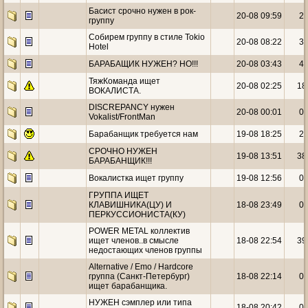
Басист срочно нужен в рок-
20-08 09:59
2
группу
Собирем группу в стиле Tokio
20-08 08:22
3
Hotel
БАРАБАЩИК НУЖЕН? НО!!!
20-08 03:43
4
ТяжКоманда ищет
20-08 02:25
18
ВОКАЛИСТА.
DISCREPANCY нужен
20-08 00:01
0
Vokalist/FrontMan
Барабанщик требуется нам
19-08 18:25
2
CРОЧНО НУЖЕН
19-08 13:51
38
БАРАБАНЩИК!!!
Вокалистка ищет группу
19-08 12:56
0
ГРУППА ИЩЕТ
КЛАВИШНИКА(ЦУ) И
18-08 23:49
0
ПЕРКУССИОНИСТА(КУ)
POWER METAL коллектив
ищет членов..в смысле
18-08 22:54
39
недостающих членов группы
Alternative / Emo / Hardcore
группа (Санкт-Петербург)
18-08 22:14
0
ищет барабанщика.
НУЖЕН сэмплер или типа
18-08 20:42
0