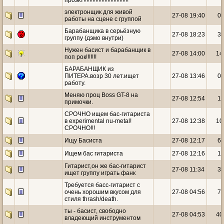
проэкт!!!!!!!!!!!!!!!!!!!!!!!!!!!!!!
электронщик для живой
27-08 19:40
0
работы на сцене с группой
Барабанщика в серьёзную
27-08 18:23
3
группу (дэмо внутри)
Нужен басист и барабанщик в
27-08 14:00
14
поп рок!!!!!!!
БАРАБАНЩИК из
ПИТЕРА.возр 30 лет.ищет
27-08 13:46
0
работу.
Меняю проц Boss GT-8 на
27-08 12:54
1
примочки.
CРОЧНО ищем бас-гитариста
в experimental nu-metal!
27-08 12:38
10
СРОЧНО!!!
Ищу Басиста
27-08 12:17
6
Ищем бас гитариста
27-08 12:16
1
Гитарист,он же бас-гитарист
27-08 11:34
3
ищет группу играть фанк
Требуется басс-гитарист с
очень хорошим вкусом для
27-08 04:56
7
стиля thrash/death.
ты - басист, свободно
27-08 04:53
40
владеющий инструментом