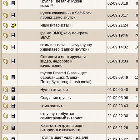
Группе TheТапки нужен
02-09 00:18
0
вокал!!!
нужен клавишник в Soft-Rock
01-09 23:17
0
проект демо внутри
Ищю гитариста! ! !
01-09 21:24
4
где же ЭМО))хочу поиграть
01-09 19:46
76
ЭМО)
вокалист newbie. исчу группу
01-09 14:02
16
хэви/павер (записи внутри)
Снимаем и монтируем live
видео, недорого и
01-09 10:03
0
качественно
группа Frosted Glass ищет
барабанщика (Санкт-
01-09 09:49
12
Петербург, prog thrash metal)
Нужен гитарист!
01-09 06:48
8
Создание группы
01-09 05:06
1
тема закрыта
31-08 23:43
4
в группу требуется
31-08 22:30
0
семиструнный гитарист
Хэви-метал группа ищет
31-08 21:26
3
гитариста и вокалиста.
Группа ищет ударника для
31-08 15:37
8