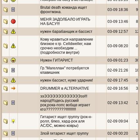
Brutal death команда ищет
03-09 18:36
9
фронтмэна.
МЕНЯ ЗАДОЛБАЛО ИГРАТЬ
03-09 13:46
8
НА БАСУ!!!
нужен барабанщик и бассист
03-09 12:57
12
Кому нравиться направление
близкое к гр. Celldweller, нам
03-09 08:20
0
срочно необходим ...
(подробности внутри)
Нужен ГИТАРИСТ
03-09 01:23
30
Гр."Магеллан" потребуется
02-09 21:26
10
клавишник
нужен бассист, нуже ударник!
02-09 17:45
0
DRUMMER в ALTERNATIVE
02-09 16:56
3
ээЭЭЭЭЭЭЭЭЭЭЭЭЭээ!!!
народ!!!здесь русский
02-09 13:42
1
рок,рока-попс вобще играет
кто?????????!!!!!!!!!!!
Гитарист ищет группу (рок-н-
ролл, блюз, хард-рок аля
02-09 09:04
1
AC/DC, можно ковры)
Злой гитарист ищет группу
02-09 00:20
1