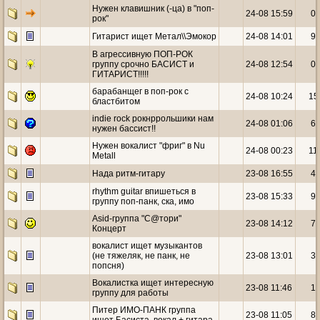
Нужен клавишник (-ца) в "поп-
24-08 15:59
0
рок"
Гитарист ищет Метал\\Эмокор
24-08 14:01
9
В агрессивную ПОП-РОК
группу срочно БАСИСТ и
24-08 12:54
0
ГИТАРИСТ!!!!!
барабанщег в поп-рок с
24-08 10:24
15
бластбитом
indie rock рокнррольшики нам
24-08 01:06
6
нужен бассист!!
Нужен вокалист "фриг" в Nu
24-08 00:23
11
Metall
Нада ритм-гитару
23-08 16:55
4
rhythm guitar впишеться в
23-08 15:33
9
группу поп-панк, ска, имо
Asid-группа "С@тори"
23-08 14:12
7
Концерт
вокалист ищет музыкантов
(не тяжеляк, не панк, не
23-08 13:01
3
попсня)
Вокалистка ищет интересную
23-08 11:46
1
группу для работы
Питер ИМО-ПАНК группа
23-08 11:05
8