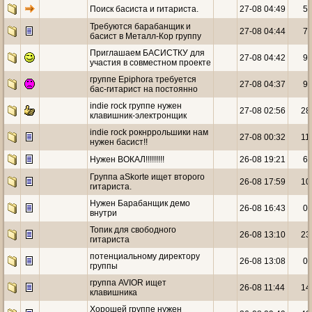
Поиск басиста и гитариста.
27-08 04:49
5
Требуются барабанщик и
27-08 04:44
7
басист в Металл-Кор группу
Приглашаем БАСИСТКУ для
27-08 04:42
9
участия в совместном проекте
группе Epiphora требуется
27-08 04:37
9
бас-гитарист на постоянно
indie rock группе нужен
27-08 02:56
28
клавишник-электронщик
indie rock рокнррольшики нам
27-08 00:32
11
нужен басист!!
Нужен ВОКАЛ!!!!!!!!!
26-08 19:21
6
Группа aSkorte ищет второго
26-08 17:59
10
гитариста.
Нужен Барабанщик демо
26-08 16:43
0
внутри
Топик для свободного
26-08 13:10
23
гитариста
потенциальному директору
26-08 13:08
0
группы
группа AVIOR ищет
26-08 11:44
14
клавишника
Хорошей группе нужен