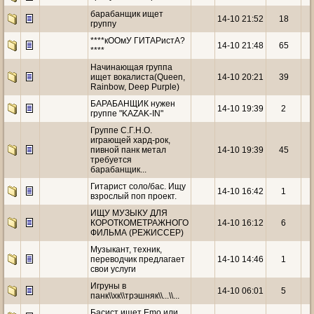
барабанщик ищет
14-10 21:52
18
группу
****кООмУ ГИТАРистА?
14-10 21:48
65
****
Начинающая группа
ищет вокалиста(Queen,
14-10 20:21
39
Rainbow, Deep Purple)
БАРАБАНЩИК нужен
14-10 19:39
2
группе "KAZAK-IN"
Группе С.Г.Н.О.
играющей хард-рок,
пивной панк метал
14-10 19:39
45
требуется
барабанщик...
Гитарист соло/бас. Ищу
14-10 16:42
1
взрослый поп проект.
ИЩУ МУЗЫКУ ДЛЯ
КОРОТКОМЕТРАЖНОГО
14-10 16:12
6
ФИЛЬМА (РЕЖИССЕР)
Музыкант, техник,
переводчик предлагает
14-10 14:46
1
свои услуги
Игруны в
14-10 06:01
5
панк\\хк\\трэшняк\\...\\...
Басист ищет Emo или