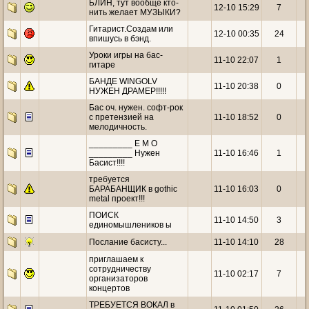
БЛИН, тут вообще кто-
12-10 15:29
7
нить желает МУЗЫКИ?
Гитарист.Создам или
12-10 00:35
24
впишусь в бэнд.
Уроки игры на бас-
11-10 22:07
1
гитаре
БАНДЕ WINGOLV
11-10 20:38
0
НУЖЕН ДРАМЕР!!!!!
Бас оч. нужен. софт-рок
с претензией на
11-10 18:52
0
мелодичность.
_________ E M O
_________ Нужен
11-10 16:46
1
Басист!!!!
требуется
БАРАБАНЩИК в gothic
11-10 16:03
0
metal проект!!!
ПОИСК
11-10 14:50
3
единомышлеников ы
Послание басисту...
11-10 14:10
28
приглашаем к
сотрудничеству
11-10 02:17
7
организаторов
концертов
ТРЕБУЕТСЯ ВОКАЛ в