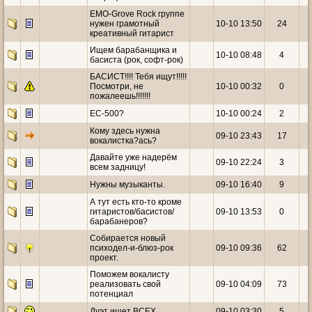
EMO-Grove Rock группе
нужен грамотный
10-10 13:50
24
креативный гитарист
Ищем барабанщика и
10-10 08:48
4
басиста (рок, софт-рок)
БАСИСТ!!!! Тебя ищут!!!!!
Посмотри, не
10-10 00:32
0
пожалеешь!!!!!!!
EC-500?
10-10 00:24
2
Кому здесь нужна
09-10 23:43
17
вокалистка?ась?
Давайте уже надерём
09-10 22:24
3
всем задницу!
Нужны музыканты.
09-10 16:40
9
А тут есть кто-то кроме
гитаристов/басистов/
09-10 13:53
0
барабанеров?
Собирается новый
психодел-и-блюз-рок
09-10 09:36
62
проект.
Поможем вокалисту
реализовать свой
09-10 04:09
73
потенциал
Дуэт ищет ВСЕХ
09-10 03:30
5