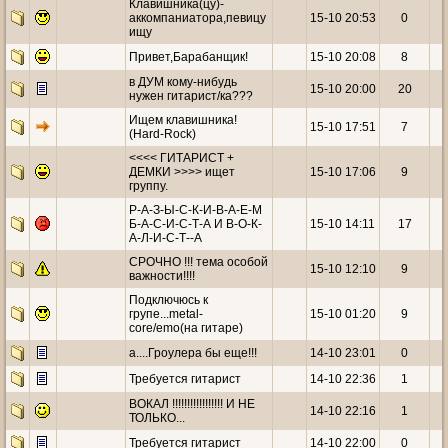
Клавишника(цу)-
аккомпаниатора,певицу
15-10 20:53
0
ищу
Привет,Барабанщик!
15-10 20:08
8
в ДУМ кому-нибудь
15-10 20:00
20
нужен гитарист/ка???
Ищем клавишника!
15-10 17:51
7
(Hard-Rock)
<<<< ГИТАРИСТ +
ДЕМКИ >>>> ищет
15-10 17:06
9
группу.
Р-А-З-Ы-С-К-И-В-А-Е-М
Б-А-С-И-С-Т-А И В-О-К-
15-10 14:11
17
А-Л-И-С-Т--А
СРОЧНО !!! тема особой
15-10 12:10
9
важности!!!!
Подключюсь к
групе...metal-
15-10 01:20
9
core/emo(на гитаре)
а....Гроулера бы еще!!!
14-10 23:01
0
Требуется гитарист
14-10 22:36
1
ВОКАЛ !!!!!!!!!!!!!!!!! И НЕ
14-10 22:16
1
ТОЛЬКО...
Требуется гитарист
14-10 22:00
0