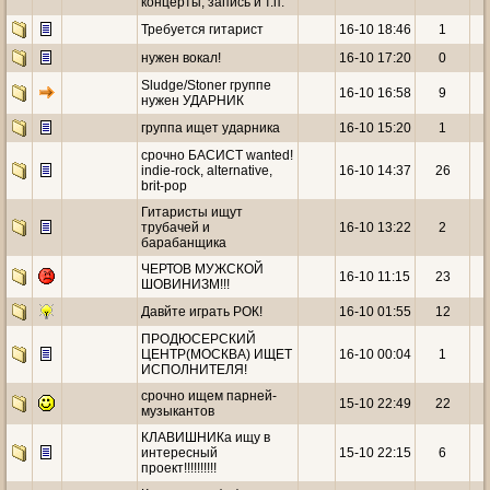
концерты, запись и т.п.
Требуется гитарист
16-10 18:46
1
нужен вокал!
16-10 17:20
0
Sludge/Stoner группе
16-10 16:58
9
нужен УДАРНИК
группа ищет ударника
16-10 15:20
1
срочно БАСИСТ wanted!
indie-rock, alternative,
16-10 14:37
26
brit-pop
Гитаристы ищут
трубачей и
16-10 13:22
2
барабанщика
ЧЕРТОВ МУЖСКОЙ
16-10 11:15
23
ШОВИНИЗМ!!!
Давйте играть РОК!
16-10 01:55
12
ПРОДЮСЕРСКИЙ
ЦЕНТР(МОСКВА) ИЩЕТ
16-10 00:04
1
ИСПОЛНИТЕЛЯ!
срочно ищем парней-
15-10 22:49
22
музыкантов
КЛАВИШНИКа ищу в
интересный
15-10 22:15
6
проект!!!!!!!!!!