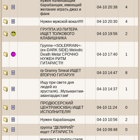
нужен начинающий
барабанщик, имеющий
04-10 20:38
4
желание играть джаз и
фанк
Нужен мужской вокал!!!!!
04-10 20:30
4
ГРУППА ИЗ ПИТЕРА
ИЩЕТ ТОЛКОВОГО
04-10 19:56
2
КЛАВИШНИКА
Группе->SOLERRAIN<-
(ex-DARK SIDE) Melodic
Death Metal СРОЧНО
04-10 17:40
1
НУЖЕН РИТМ
ГИТАРИСТ!!!
гр Granny Smeat ИЩЕТ
04-10 14:47
8
ВТОРУЮ ГИТАРУ!!!
Ищу при свете дня
людей из
04-10 14:37
1
хрусталя)...Музыкантам-
авангардистам!
ПРОДЮСЕРСКИЙ
ЦЕНТР(МОСКВА) ИЩЕТ
04-10 11:24
0
ИСПОЛНИТЕЛЯ!
Нужен барабанщик
04-10 10:56
2
группа "ДЕЛИРИЙ"
04-10 09:48
0
ищет ГИТАРИСТА
вокалист в группу стиля