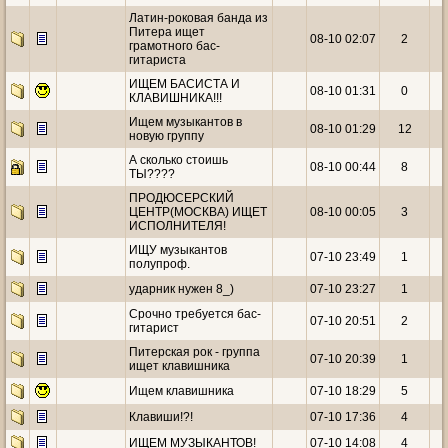
Латин-роковая банда из
Питера ищет
08-10 02:07
2
грамотного бас-
гитариста
ИЩЕМ БАСИСТА И
08-10 01:31
0
КЛАВИШНИКА!!!
Ищем музыкантов в
08-10 01:29
12
новую группу
А сколько стоишь
08-10 00:44
8
ТЫ????
ПРОДЮСЕРСКИЙ
ЦЕНТР(МОСКВА) ИЩЕТ
08-10 00:05
3
ИСПОЛНИТЕЛЯ!
ИЩУ музыкантов
07-10 23:49
1
полупроф.
ударник нужен 8_)
07-10 23:27
1
Срочно требуется бас-
07-10 20:51
2
гитарист
Питерская рок - группа
07-10 20:39
1
ищет клавишника
Ищем клавишника
07-10 18:29
5
Клавиши!?!
07-10 17:36
4
ИЩЕМ МУЗЫКАНТОВ!
07-10 14:08
4