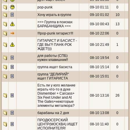
pop-punk
09-10 01:11
0
Хочу играть в группе
09-10 01:02
10
>>> Группа в поисках
09-10 00:43
13
БАРАБАНЩИКА <<<
!!!pop-punk гитарист!!!
08-10 22:06
0
ГИТАРИСТ И БАСИСТ -
ГДЕ ВЫ?! ПАНК-РОК
08-10 21:49
1
ЖДЕТ!)))
для работы (СПБ)
08-10 19:54
0
нужен клавишник!!
группа ищет басиста
08-10 15:14
0
группа "ДЕЛИРИЙ"
08-10 15:01
0
ищет ГИТАРИСТА
Есть ли у кого желание
играть что-то в духе
Dismember + Carcass+
08-10 13:16
26
Six Feet Under and At
The Gates+некоторые
элементы металкора?
барабаны на 2 дня
08-10 13:08
0
ПРОДЮСЕРСКИЙ
ЦЕНТР(МОСКВА) ИЩЕТ
08-10 11:40
0
ИСПОЛНИТЕЛЯ!