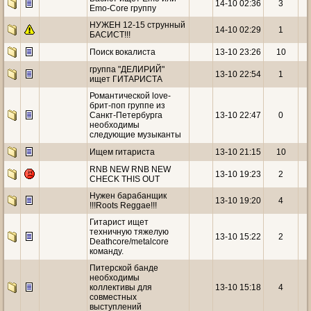
14-10 02:36
3
Emo-Core группу
НУЖЕН 12-15 струнный
14-10 02:29
1
БАСИСТ!!!
Поиск вокалиста
13-10 23:26
10
группа "ДЕЛИРИЙ"
13-10 22:54
1
ищет ГИТАРИСТА
Романтической love-
брит-поп группе из
Санкт-Петербурга
13-10 22:47
0
необходимы
следующие музыканты
Ищем гитариста
13-10 21:15
10
RNB NEW RNB NEW
13-10 19:23
2
CHECK THIS OUT
Нужен барабанщик
13-10 19:20
4
!!!Roots Reggae!!!
Гитарист ищет
техничную тяжелую
13-10 15:22
2
Deathcore/metalcore
команду.
Питерской банде
необходимы
коллективы для
13-10 15:18
4
совместных
выступлений