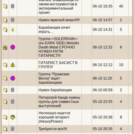
Wanted: клавишница со
своим инструментом в
06-10 16:35
40
экспериментальный
проект
Нужен мужской вокал!!!!!
06-10 14:57
2
Барабанщик хочет
06-10 14:31
5
играть....
Группе->SOLERRAIN<-
(ex-DARK SIDE) Melodic
Death Metal СРОЧНО
06-10 12:32
8
НУЖЕН РИТМ
ГИТАРИСТ!!!
ГИТАРИСТ, БАСИСТ В
06-10 12:12
10
ГРУППУ
Группа "Пражская
Весна" ищет
06-10 11:20
5
барабанщика
Нужен барабанщик
06-10 00:58
2
Питерской банде нужны
группы для совместных
05-10 22:55
4
выступлений
Неспешно ищется
хороший гитарист
05-10 20:38
8
(Heavy/Power)
Требуются все!!!!
05-10 20:35
4