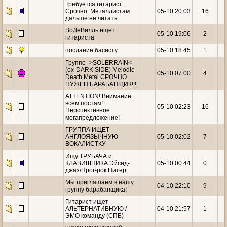
Требуется гитарист.
Срочно. Металлистам
05-10 20:03
16
дальше не читать
ВоДеВилль ищет
05-10 19:06
2
гитариста
послание басисту
05-10 18:45
1
Группе ->SOLERRAIN<-
(ex-DARK SIDE) Melodic
05-10 07:00
4
Death Metal СРОЧНО
НУЖЕН БАРАБАНЩИК!!!
ATTENTION! Внимание
всем постам!
05-10 02:23
16
Перспективное
мегапредложение!
ГРУППА ИЩЕТ
АНГЛОЯЗЫЧНУЮ
05-10 02:02
7
ВОКАЛИСТКУ
Ищу ТРУБАЧА и
КЛАВИШНИКА.Эйсид-
05-10 00:44
0
джаз/Прог-рок.Питер.
Мы приглашаем в нашу
04-10 22:10
9
группу барабанщика!
Гитарист ищет
АЛЬТЕРНАТИВНУЮ /
04-10 21:57
1
ЭМО команду (СПБ)