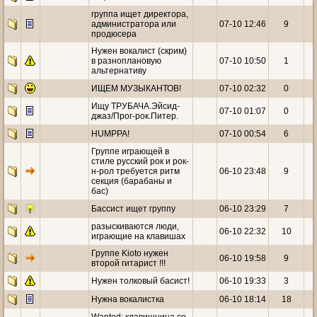
группа ищет директора,
администратора или
07-10 12:46
9
продюсера
Нужен вокалист (скрим)
в разноплановую
07-10 10:50
1
альтернативу
ИЩЕМ МУЗЫКАНТОВ!
07-10 02:32
0
Ищу ТРУБАЧА.Эйсид-
07-10 01:07
0
джаз/Прог-рок.Питер.
HUMPPA!
07-10 00:54
6
Группе играющей в
стиле русский рок и рок-
н-рол требуется ритм
06-10 23:48
9
секция (барабаны и
бас)
Бассист ищет группу
06-10 23:29
7
разыскиваются люди,
06-10 22:32
10
играющие на клавишах
Группе Kioto нужен
06-10 19:58
9
второй гитарист !!!
Нужен толковый басист!
06-10 19:33
3
Нужна вокалистка
06-10 18:14
18