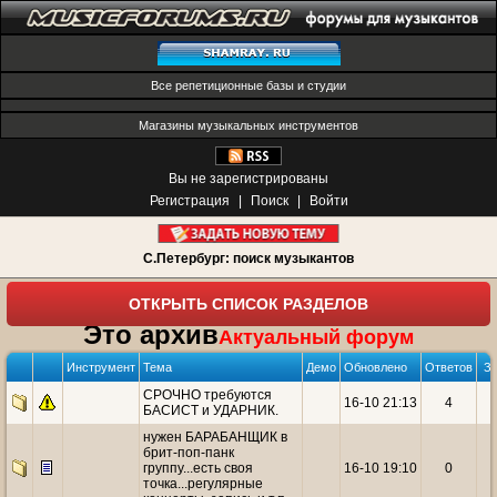
Все репетиционные базы и студии
Магазины музыкальных инструментов
Вы не зарегистрированы
Регистрация
|
Поиск
|
Войти
С.Петербург: поиск музыкантов
ОТКРЫТЬ СПИСОК РАЗДЕЛОВ
Это архив
Актуальный форум
Инструмент
Тема
Демо
Обновлено
Ответов
За
СРОЧНО требуются
16-10 21:13
4
БАСИСТ и УДАРНИК.
нужен БАРАБАНЩИК в
брит-поп-панк
группу...есть своя
16-10 19:10
0
точка...регулярные