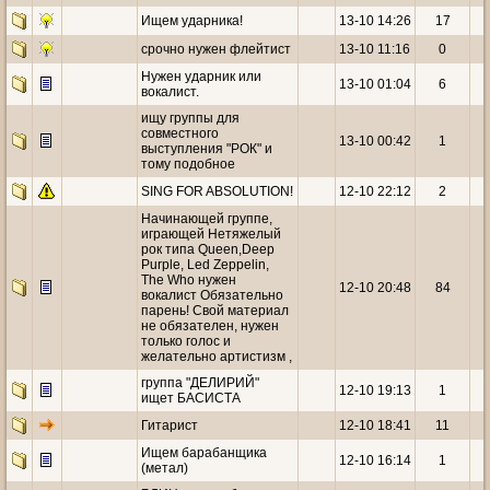
Ищем ударника!
13-10 14:26
17
срочно нужен флейтист
13-10 11:16
0
Нужен ударник или
13-10 01:04
6
вокалист.
ищу группы для
совместного
13-10 00:42
1
выступления "РОК" и
тому подобное
SING FOR ABSOLUTION!
12-10 22:12
2
Начинающей группе,
играющей Нетяжелый
рок типа Queen,Deep
Purple, Led Zeppelin,
The Who нужен
12-10 20:48
84
вокалист Обязательно
парень! Свой материал
не обязателен, нужен
только голос и
желательно артистизм ,
группа "ДЕЛИРИЙ"
12-10 19:13
1
ищет БАСИСТА
Гитарист
12-10 18:41
11
Ищем барабанщика
12-10 16:14
1
(метал)