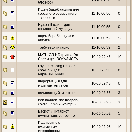
11-10 01:50
26
блюз-рок
Ищем барабанщика для
серьзного совместного
11-10 00:56
0
творчеств
Нужен басcист для
11-10 00:55
0
совместной музации
ищем барабанщика и
11-10 00:52
22
басиста
Требуется гитарист
11-10 00:39
2
MATH-GRIND группа De-
10-10 22:45
10
Core ищет ВОКАЛИСТА
Группа Missng Casper
срочно ищет
10-10 21:09
8
барабанщика!!!
информация для
10-10 19:48
0
музыкантов из с/п
начинающий гитарюга
10-10 18:55
3
Iron maiden- the trooper (
10-10 18:25
3
cover 1.4mb 96kb mp3)
Басист и Гитарист
10-10 15:52
5
нужны панк-ой группе
Ищу группу с
пустующим
10-10 15:08
10
микрофоном