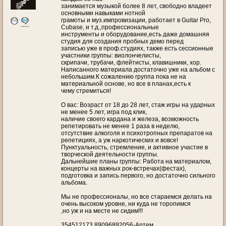
занимается музыкой более 8 лет, свободно владеет
основными навыками нотной
грамоты и муз.импровизации, работает в Guitar Pro,
Cubase, и т.д.,профессиональные
инструменты и оборудование,есть даже домашняя
студия для создания пробных демо перед
записью уже в проф.студиях, также есть сессионные
участники группы: виолончелисты,
скрипачи, трубачи, флейтисты, клавишники, хор.
Написанного материала достаточно уже на альбом с
небольшим.К сожалению группа пока не на
материальной основе, но все в планах,есть к
чему стремиться!
О вас: Возраст от 18 до 28 лет, стаж игры на ударных
не менее 5 лет, игра под клик,
наличие своего кардана и железа, возможность
репетировать не менее 1 раза в неделю,
отсутствие алкоголя и психотропных препаратов на
репетициях, а уж наркотических и вовсе!
Пунктуальность, стремление, и активное участие в
творческой деятельности группы.
Дальнейшие планы группы: Работа на материалом,
концерты на важных рок-встречах(фестах),
подготовка и запись первого, но достаточно сильного
альбома.
Мы не профессионалы, но все стараемся делать на
очень высоком уровне, ни куда не торопимся
,но уж и на месте не сидим!!!
354512173,89096892056-Артем