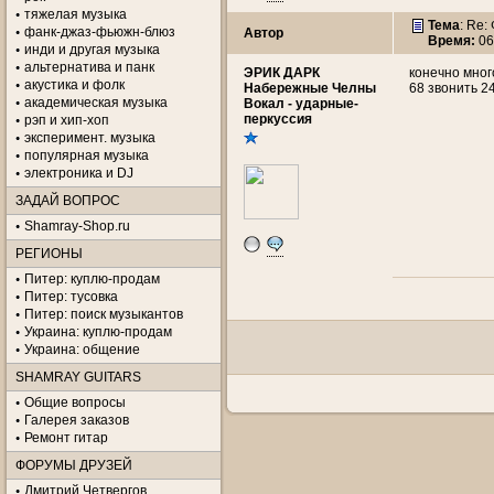
тяжелая музыка
Тема
: Re:
фанк-джаз-фьюжн-блюз
Автор
Время:
06
инди и другая музыка
альтернатива и панк
ЭРИК ДАРК
конечно мног
акустика и фолк
Набережные Челны
68 звонить 2
академическая музыка
Вокал - ударные-
перкуссия
рэп и хип-хоп
эксперимент. музыка
популярная музыка
электроника и DJ
ЗАДАЙ ВОПРОС
Shamray-Shop.ru
РЕГИОНЫ
Питер: куплю-продам
Питер: тусовка
Питер: поиск музыкантов
Украина: куплю-продам
Украина: общение
SHAMRAY GUITARS
Общие вопросы
Галерея заказов
Ремонт гитар
ФОРУМЫ ДРУЗЕЙ
Дмитрий Четвергов