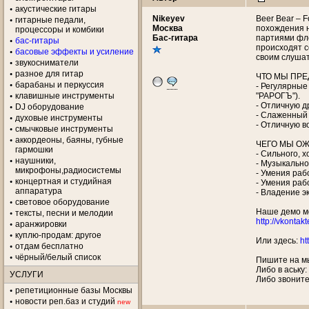
акустические гитары
Nikeyev
Beer Bear – 
гитарные педали,
Москва
похождения н
процессоры и комбики
Бас-гитара
партиями фле
бас-гитары
происходят с
басовые эффекты и усиление
своим слуша
звукосниматели
разное для гитар
ЧТО МЫ ПРЕ
барабаны и перкуссия
- Регулярные
клавишные инструменты
"РАРОГЪ").
- Отличную д
DJ оборудование
- Слаженный 
духовые инструменты
- Отличную в
смычковые инструменты
аккордеоны, баяны, губные
ЧЕГО МЫ ОЖ
гармошки
- Сильного, 
наушники,
- Музыкально
микрофоны,радиосистемы
- Умения рабо
концертная и студийная
- Умения рабо
аппаратура
- Владение э
световое оборудование
Наше демо м
тексты, песни и мелодии
http://vkontak
аранжировки
куплю-продам: другое
Или здесь:
ht
отдам бесплатно
чёрный/белый список
Пишите на м
Либо в аську
УСЛУГИ
Либо звоните
репетиционные базы Москвы
новости реп.баз и студий
new