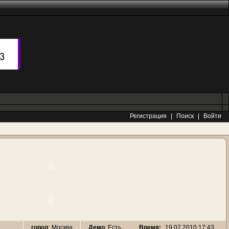
Регистрация
|
Поиск
|
Войти
Время:
19.07.2010 17:43
город
: Москва
Демо
: Есть