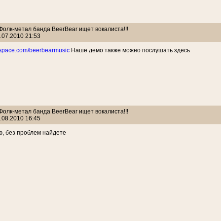
 Фолк-метал банда BeerBear ищет вокалиста!!!
.07.2010 21:53
yspace.com/beerbearmusic
Наше демо также можно послушать здесь
 Фолк-метал банда BeerBear ищет вокалиста!!!
.08.2010 16:45
ю, без проблем найдете