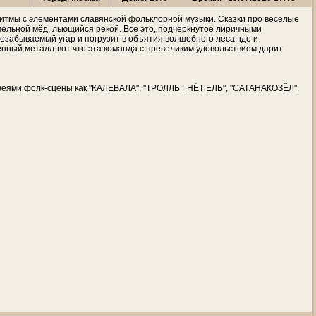
 ритмы с элементами славянской фольклорной музыки. Сказки про веселые
мельной мёд, льющийся рекой. Все это, подчеркнутое лиричными
абываемый угар и погрузит в объятия волшебного леса, где и
енный металл-вот что эта команда с превеликим удовольствием дарит
рифеями фолк-сцены как "КАЛЕВАЛА", "ТРОЛЛЬ ГНЁТ ЕЛЬ", "САТАНАКОЗЁЛ",