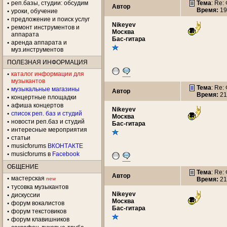
реп.базы, студии: обсудим
Тема
: Re:
Автор
Время:
19
уроки, обучение
предложение и поиск услуг
Nikeyev
ремонт инструментов и
Москва
аппарата
Бас-гитара
аренда аппарата и
муз.инструментов
ПОЛЕЗНАЯ ИНФОРМАЦИЯ
каталог информации для
музыкантов
Тема
: Re:
музыкальные магазины
Автор
Время:
21
концертные площадки
aфиша концертов
Nikeyev
список реп. баз и студий
Москва
новости реп.баз и студий
Бас-гитара
интересные мероприятия
статьи
musicforums
ВКОНТАКТЕ
musicforums в
Facebook
ОБЩЕНИЕ
Тема
: Re:
Автор
мастерская
new
Время:
21
тусовка музыкантов
Nikeyev
дискуссии
Москва
форум вокалистов
Бас-гитара
форум текстовиков
форум клавишников