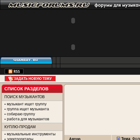
СПИСОК РАЗДЕЛОВ
ПОИСК МУЗЫКАНТОВ
музыкант ищет группу
группа ищет музыканта
собираю группу
работа для музыкантов
КУПЛЮ-ПРОДАМ
музыкальные инструменты
Тема
:
Фолк
электрогитары
Автор