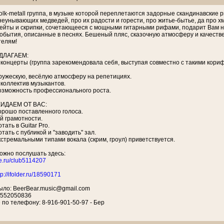
Folk-metall группа, в музыке которой переплетаются задорные скандинавские
еунывающих медведей, про их радости и горести, про житье-бытье, да про х
йты и скрипки, сочетающееся с мощными гитарными рифами, подарит Вам нез
обытия, описанные в песнях. Бешеный пляс, сказочную атмосферу и качеств
телям!
ДЛАГАЕМ:
 концерты (группа зарекомендовала себя, выступая совместно с такими ко
ружескую, весёлую атмосферу на репетициях.
коллектив музыкантов.
озможность профессионального роста.
ИДАЕМ ОТ ВАС:
хорошо поставленного голоса.
й грамотности.
тать в Guitar Pro.
тать с публикой и "заводить" зал.
кстремальными типами вокала (скрим, гроул) приветствуется.
ожно послушать здесь:
te.ru/club5114207
tp://ifolder.ru/18590171
ыло: BeerBear.music@gmail.com
: 552050836
 по телефону: 8-916-901-50-97 - Бер