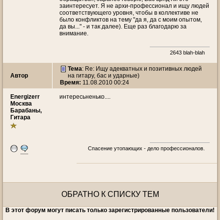
заинтересует. Я не архи-профессионал и ищу людей
соответствующего уровня, чтобы в коллективе не
было конфликтов на тему "да я, да с моим опытом,
да вы..." - и так далее). Еще раз благодарю за
внимание.
2643 blah-blah
Тема
: Re: Ищу адекватных и позитивных людей
Автор
на гитару, бас и ударные)
Время:
11.08.2010 00:24
Energizerr
интересьненько....
Москва
Барабаны,
Гитара
Спасение утопающих - дело профессионалов.
ОБРАТНО К СПИСКУ ТЕМ
В этот форум могут писать только зарегистрированные пользователи!