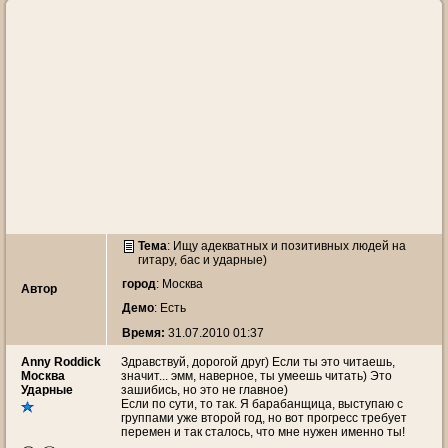
Тема
:
Ищу адекватных и позитивных людей на
гитару, бас и ударные)
город
: Москва
Автор
Демо
: Есть
Время:
31.07.2010 01:37
Anny Roddick
Здравствуй, дорогой друг) Если ты это читаешь,
Москва
значит... эмм, наверное, ты умеешь читать) Это
Ударные
зашибись, но это не главное)
Если по сути, то так. Я барабанщица, выступаю с
группами уже второй год, но вот прогресс требует
перемен и так сталось, что мне нужен именно ты!