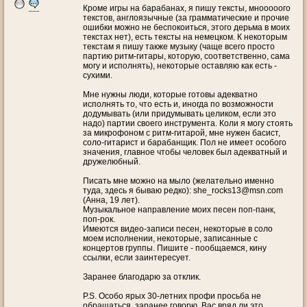
Кроме игры на барабанах, я пишу тексты, мнооооого
текстов, англоязычные (за грамматические и прочие
ошибки можно не беспокоиться, этого дерьма в моих
текстах нет), есть тексты на немецком. К некоторым
текстам я пишу также музыку (чаще всего просто
партию ритм-гитары, которую, соответственно, сама
могу и исполнять), некоторые оставляю как есть -
сухими.
Мне нужны люди, которые готовы адекватно
исполнять то, что есть и, иногда по возможности
додумывать (или придумывать целиком, если это
надо) партии своего инструмента. Коли я могу стоять
за микрофоном с ритм-гитарой, мне нужен басист,
соло-гитарист и барабанщик. Пол не имеет особого
значения, главное чтобы человек был адекватный и
дружелюбный.
Писать мне можно на мыло (желательно именно
туда, здесь я бываю редко): she_rocks13@msn.com
(Анна, 19 лет).
Музыкальное направление моих песен поп-панк,
поп-рок.
Имеются видео-записи песен, некоторые в соло
моем исполнении, некоторые, записанные с
концертов группы. Пишите - пообщаемся, кину
ссылки, если заинтересует.
Заранее благодарю за отклик.
P.S. Особо ярых 30-летних профи просьба не
обращаться, заранее говорю, Вас вряд ли это