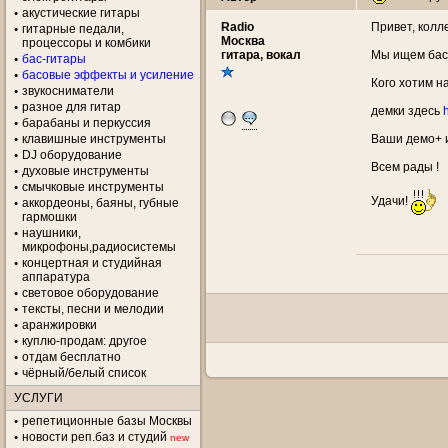
акустические гитары
Radio
Привет, колле
гитарные педали,
Москва
процессоры и комбики
гитара, вокал
Мы ищем басис
бас-гитары
басовые эффекты и усиление
Кого хотим н
звукосниматели
разное для гитар
демки здесь
барабаны и перкуссия
клавишные инструменты
Ваши демо+ и
DJ оборудование
Всем рады !
духовые инструменты
смычковые инструменты
Удачи!
аккордеоны, баяны, губные
гармошки
наушники,
микрофоны,радиосистемы
концертная и студийная
аппаратура
световое оборудование
тексты, песни и мелодии
аранжировки
куплю-продам: другое
отдам бесплатно
чёрный/белый список
УСЛУГИ
репетиционные базы Москвы
новости реп.баз и студий
new