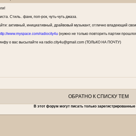
ги!
та. Стиль.. фанк, поп-рок, чуть-чуть джаза.
айти: активный, инициативный, драйвовый музыкант, отлично владеющий свои
http://www.myspace.com/radiocity4u
(нужно не только повторить партии прошлог
нфу о вас высылайте на radio.city4u@gmail.com (ТОЛЬКО НА ПОЧТУ)
ОБРАТНО К СПИСКУ ТЕМ
В этот форум могут писать только зарегистрированные