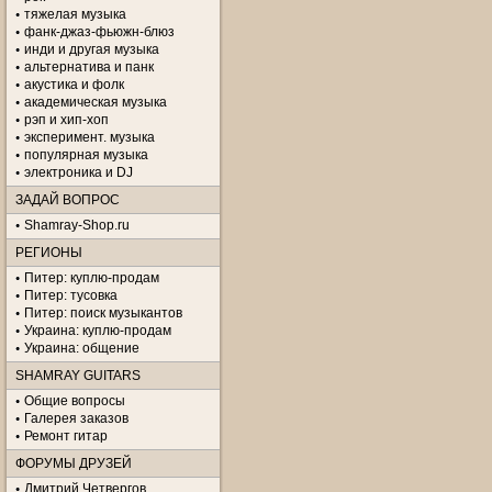
тяжелая музыка
фанк-джаз-фьюжн-блюз
инди и другая музыка
альтернатива и панк
акустика и фолк
академическая музыка
рэп и хип-хоп
эксперимент. музыка
популярная музыка
электроника и DJ
ЗАДАЙ ВОПРОС
Shamray-Shop.ru
РЕГИОНЫ
Питер: куплю-продам
Питер: тусовка
Питер: поиск музыкантов
Украина: куплю-продам
Украина: общение
SHAMRAY GUITARS
Общие вопросы
Галерея заказов
Ремонт гитар
ФОРУМЫ ДРУЗЕЙ
Дмитрий Четвергов