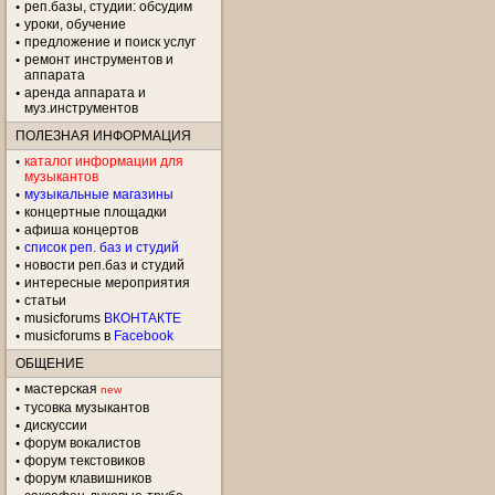
реп.базы, студии: обсудим
уроки, обучение
предложение и поиск услуг
ремонт инструментов и
аппарата
аренда аппарата и
муз.инструментов
ПОЛЕЗНАЯ ИНФОРМАЦИЯ
каталог информации для
музыкантов
музыкальные магазины
концертные площадки
aфиша концертов
список реп. баз и студий
новости реп.баз и студий
интересные мероприятия
статьи
musicforums
ВКОНТАКТЕ
musicforums в
Facebook
ОБЩЕНИЕ
мастерская
new
тусовка музыкантов
дискуссии
форум вокалистов
форум текстовиков
форум клавишников