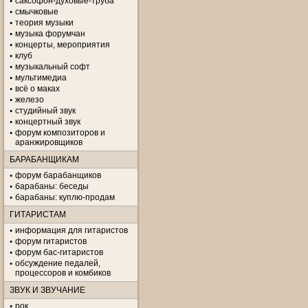
саксофон-духовые-труба
смычковые
теория музыки
музыка форумчан
концерты, мероприятия
клуб
музыкальный софт
мультимедиа
всё о маках
железо
студийный звук
концертный звук
форум композиторов и
аранжировщиков
БАРАБАНЩИКАМ
форум барабанщиков
барабаны: беседы
барабаны: куплю-продам
ГИТАРИСТАМ
информация для гитаристов
форум гитаристов
форум бас-гитаристов
обсуждение педалей,
процессоров и комбиков
ЗВУК И ЗВУЧАНИЕ
рок