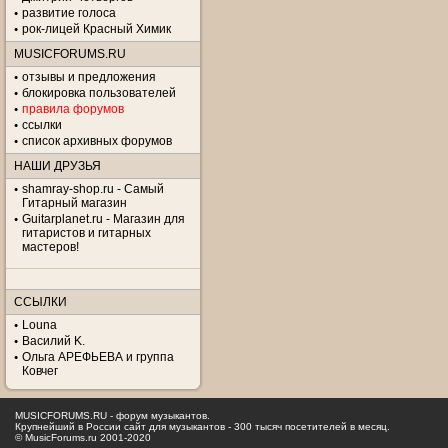
развитие голоса
рок-лицей Красный Химик
MUSICFORUMS.RU
отзывы и предложения
блокировка пользователей
правила форумов
ссылки
список архивных форумов
НАШИ ДРУЗЬЯ
shamray-shop.ru - Самый
Гитарный магазин
Guitarplanet.ru - Магазин для
гитаристов и гитарных
мастеров!
ССЫЛКИ
Louna
Василий K.
Ольга АРЕФЬЕВА и группа
Ковчег
MUSICFORUMS.RU - форум музыкантов.
Крупнейший в России сайт для музыкантов - 300 тысяч посетителей в месяц.
© MusicForums.ru 2001-2020