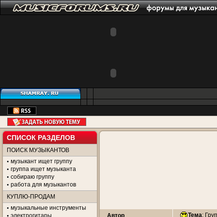
СПИСОК РАЗДЕЛОВ
ПОИСК МУЗЫКАНТОВ
музыкант ищет группу
группа ищет музыканта
собираю группу
работа для музыкантов
КУПЛЮ-ПРОДАМ
музыкальные инструменты
Тема
:
Гру
электрогитары
Автор