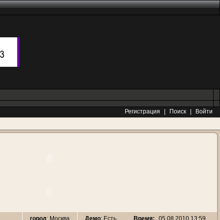
Регистрация
|
Поиск
|
Войти
Время:
05.08.2010 13:59
город
: Москва
Демо
: Есть