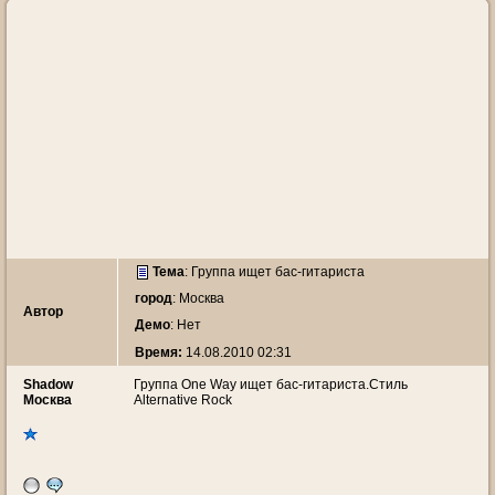
Тема
:
Группа ищет бас-гитариста
город
: Москва
Автор
Демо
: Нет
Время:
14.08.2010 02:31
Shadow
Группа One Way ищет бас-гитариста.Стиль
Москва
Alternative Rock