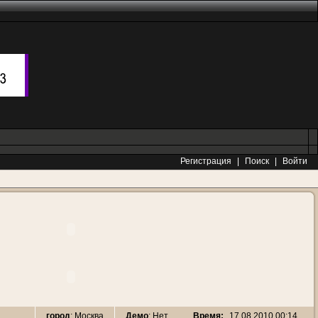
Регистрация
|
Поиск
|
Войти
Время:
17.08.2010 00:14
город
: Москва
Демо
: Нет