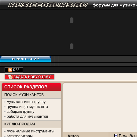
СПИСОК РАЗДЕЛОВ
ПОИСК МУЗЫКАНТОВ
музыкант ищет группу
группа ищет музыканта
собираю группу
работа для музыкантов
КУПЛЮ-ПРОДАМ
музыкальные инструменты
Тема
:
Эле
электрогитары
Автор