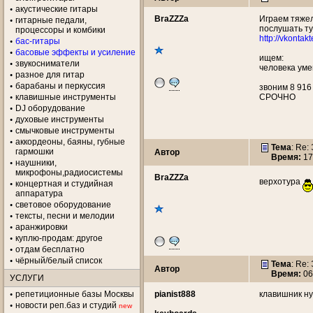
акустические гитары
BraZZZa
Играем тяжел
гитарные педали,
послушать ту
процессоры и комбики
http://vkontak
бас-гитары
басовые эффекты и усиление
ищем:
звукосниматели
человека ум
разное для гитар
барабаны и перкуссия
звоним 8 916
клавишные инструменты
СРОЧНО
DJ оборудование
духовые инструменты
смычковые инструменты
аккордеоны, баяны, губные
Тема
: Re:
гармошки
Автор
Время:
17
наушники,
микрофоны,радиосистемы
BraZZZa
верхотура
концертная и студийная
аппаратура
световое оборудование
тексты, песни и мелодии
аранжировки
куплю-продам: другое
отдам бесплатно
чёрный/белый список
Тема
: Re:
Автор
Время:
06
УСЛУГИ
репетиционные базы Москвы
pianist888
клавишник н
новости реп.баз и студий
new