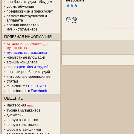
keyboards
реп.базы, студии: обсудим
уроки, обучение
предложение и поиск услуг
ремонт инструментов и
аппарата
аренда аппарата и
муз.инструментов
ПОЛЕЗНАЯ ИНФОРМАЦИЯ
каталог информации для
музыкантов
музыкальные магазины
концертные площадки
aфиша концертов
список реп. баз и студий
новости реп.баз и студий
интересные мероприятия
статьи
musicforums
ВКОНТАКТЕ
musicforums в
Facebook
ОБЩЕНИЕ
мастерская
new
тусовка музыкантов
дискуссии
форум вокалистов
форум текстовиков
форум клавишников