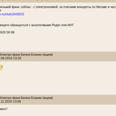
енький фанк. сейчас - с электронникой. за плечами концерты по Москве и част
т
te.ru/club1643025
еющего обращаться с аналоговыми Родес или МУГ
 826 56 98
 Электро-фанк Бенни Бланко (ищем)
.08.2010 23:20
 Электро-фанк Бенни Бланко (ищем)
.11.2010 13:09
ужен?