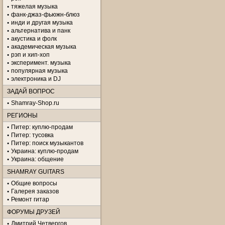
тяжелая музыка
фанк-джаз-фьюжн-блюз
инди и другая музыка
альтернатива и панк
акустика и фолк
академическая музыка
рэп и хип-хоп
эксперимент. музыка
популярная музыка
электроника и DJ
ЗАДАЙ ВОПРОС
Shamray-Shop.ru
РЕГИОНЫ
Питер: куплю-продам
Питер: тусовка
Питер: поиск музыкантов
Украина: куплю-продам
Украина: общение
SHAMRAY GUITARS
Общие вопросы
Галерея заказов
Ремонт гитар
ФОРУМЫ ДРУЗЕЙ
Дмитрий Четвергов