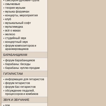
саксофон-духовые-труба
смычковые
теория музыки
музыка форумчан
концерты, мероприятия
клуб
музыкальный софт
мультимедиа
всё о маках
железо
студийный звук
концертный звук
форум композиторов и
аранжировщиков
БАРАБАНЩИКАМ
форум барабанщиков
барабаны: беседы
барабаны: куплю-продам
ГИТАРИСТАМ
информация для гитаристов
форум гитаристов
форум бас-гитаристов
обсуждение педалей,
процессоров и комбиков
ЗВУК И ЗВУЧАНИЕ
рок