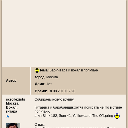
Тема
:
Бас-гитара и вокал в поп-панк
город
: Москва
Автор
Демо
: Нет
Время:
18.08.2010 02:20
scrollexists
Собираем новую группу.
Москва
Вокал,
Гитарист и барабанщик хотят поиграть нечто в стиле
гитара
поп-панк,
а-ля Blink 182, Sum 41, Yelllowcard, The Offspring
О нас: