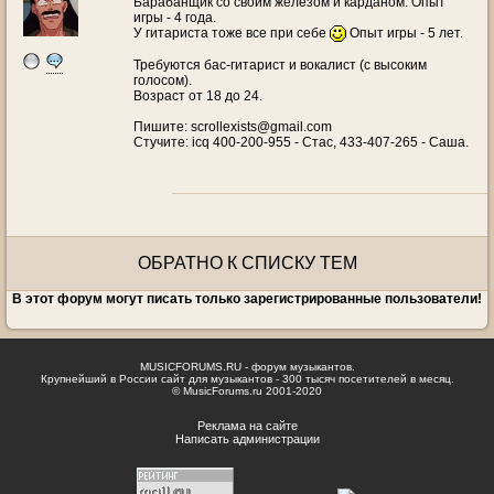
Барабанщик со своим железом и карданом. Опыт
игры - 4 года.
У гитариста тоже все при себе
Опыт игры - 5 лет.
Требуются бас-гитарист и вокалист (c высоким
голосом).
Возраст от 18 до 24.
Пишите: scrollexists@gmail.com
Стучите: icq 400-200-955 - Стас, 433-407-265 - Саша.
ОБРАТНО К СПИСКУ ТЕМ
В этот форум могут писать только зарегистрированные пользователи!
MUSICFORUMS.RU - форум музыкантов.
Крупнейший в России сайт для музыкантов - 300 тысяч посетителей в месяц.
© MusicForums.ru 2001-2020
Реклама на сайте
Написать администрации