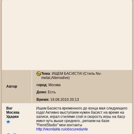
Тема
:
ИЩЕМ БАСИСТА! (Стиль Nu-
metal,Alternative)
город
: Москва
Автор
Демо
: Есть
Время:
19.08.2010 20:13
Bar
Ищем Басиста временного до конца мая следующего
Москва
года! Активно выступаем нужен басист на время на
Ударки
записи, играл стилями слэп и скорость игры на басу
имел чуть выше среднего...репаем на базе
"FiendStudio" мои контакты
http://vkontakte.ru/obscuredante