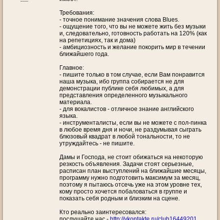
Требования:
- точное понимание значения слова Blues.
- ощущение того, что вы не можете жить без музыки
и, следовательно, готовность работать на 120% (как
на репетициях, так и дома)
- амбициозность и желание покорить мир в течении
ближайшего года.
Главное:
- пишите только в том случае, если Вам понравится
наша музыка, ибо группа собирается не для
демонстрации публике себя любимых, а для
представления определенного музыкального
материала.
- для вокалистов - отличное знание английского
языка.
- инструменталисты, если вы не можете с пол-пинка
в любое время дня и ночи, не раздумывая сыграть
блюзовый квадрат в любой тональности, то не
утруждайтесь - не пишите.
Дамы и Господа, не стоит обижаться на некоторую
резкость объявления. Задачи стоят серьезные,
расписан план выступлений на ближайшие месяцы,
программу нужно подготовить максимум за месяц,
поэтому я пытаюсь отсечь уже на этом уровне тех,
кому просто хочется побаловаться в группе и
показать себя родным и близким на сцене.
Кто реально заинтересовался:
послушайте нас -
http://vkontakte.ru/club16449201